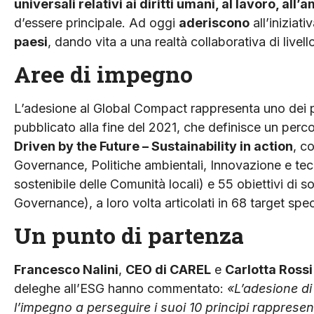
universali relativi ai diritti umani, al lavoro, all’
d’essere principale. Ad oggi
aderiscono
all’iniziati
paesi
, dando vita a una realtà collaborativa di livell
Aree di impegno
L’adesione al Global Compact rappresenta uno dei 
pubblicato alla fine del 2021, che definisce un perc
Driven by the Future – Sustainability in action
, c
Governance, Politiche ambientali, Innovazione e te
sostenibile delle Comunità locali) e 55 obiettivi di sos
Governance), a loro volta articolati in 68 target speci
Un punto di partenza
Francesco Nalini
,
CEO di CAREL
e
Carlotta Rossi
deleghe all’ESG hanno commentato:
«L’adesione di
l’impegno a perseguire i suoi 10 principi rapprese