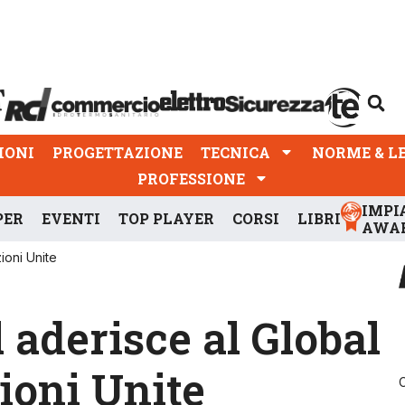
PROGETTAZIONE
TECNICA
NORME & LEGGI
IONI
PROGETTAZIONE
TECNICA
NORME & L
PROFESSIONE
IMPI
PER
EVENTI
TOP PLAYER
CORSI
LIBRI
AWA
ioni Unite
l aderisce al Global
ioni Unite