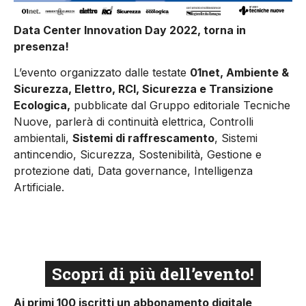
Data Center Innovation Day 2022
, torna in
presenza!
L’evento organizzato dalle testate
01net, Ambiente &
Sicurezza, Elettro, RCI, Sicurezza e Transizione
Ecologica,
pubblicate dal Gruppo editoriale Tecniche
Nuove, parlerà di continuità elettrica, Controlli
ambientali,
Sistemi di raffrescamento
, Sistemi
antincendio, Sicurezza, Sostenibilità, Gestione e
protezione dati, Data governance, Intelligenza
Artificiale.
Il 7 giugno 2022 – dalle 10:30 alle 16:30 – presso il
Volvo Congress Center Bologna, nella prestigiosa
Sala Italia- nel cuore della Data Valley italiana.
Scopri di più dell’evento!
Ai primi 100 iscritti un abbonamento digitale