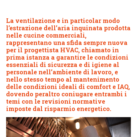
La ventilazione e in particolar modo
l’estrazione dell’aria inquinata prodotta
nelle cucine commerciali,
rappresentano una sfida sempre nuova
per il progettista HVAC, chiamato in
prima istanza a garantire le condizioni
essenziali di sicurezza e di igiene al
personale nell’ambiente di lavoro, e
nello stesso tempo al mantenimento
delle condizioni ideali di comfort e IAQ,
dovendo peraltro coniugare entrambi i
temi con le revisioni normative
imposte dal risparmio energetico.