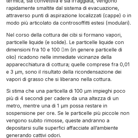
termica, sia convettiva e sia irraggiata, vengono
rapidamente smaltite dal sistema di evacuazione,
attraverso punti di aspirazione localizzati (cappe) o in
modo più articolato da controsoffitti estesi (modulari).
Nel corso della cottura dei cibi si formano vapori,
particelle liquide (e solide). Le particelle liquide con
dimensioni fra 10 e 100 m (in genere particelle di
olio) ricadono nelle immediate vicinanze della
apparecchiatura di cottura; quelle comprese fra 0,01
e 3 µm, sono il risultato della ricondensazione dei
vapori di grasso che si liberano nella cottura.
Si stima che una particella di 100 µm impieghi poco
più di 4 secondi per cadere da una altezza di un
metro, mentre una di 1 µm possa restare in
sospensione per ore. Se le particelle più piccole non
vengono subito rimosse, queste andranno a
depositarsi sulle superfici affacciate all’ambiente
generando cattivi odori.