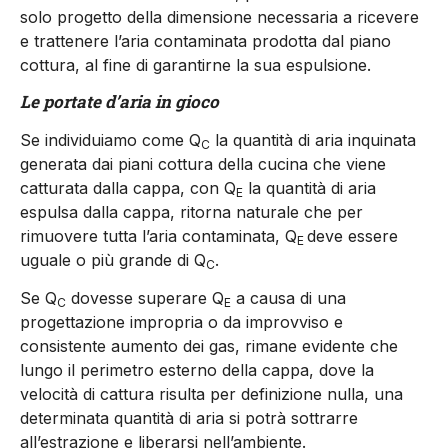
solo progetto della dimensione necessaria a ricevere
e trattenere l’aria contaminata prodotta dal piano
cottura, al fine di garantirne la sua espulsione.
Le portate d’aria in gioco
Se individuiamo come Q
la quantità di aria inquinata
C
generata dai piani cottura della cucina che viene
catturata dalla cappa, con Q
la quantità di aria
E
espulsa dalla cappa, ritorna naturale che per
rimuovere tutta l’aria contaminata, Q
deve essere
E
uguale o più grande di Q
.
C
Se Q
dovesse superare Q
a causa di una
C
E
progettazione impropria o da improvviso e
consistente aumento dei gas, rimane evidente che
lungo il perimetro esterno della cappa, dove la
velocità di cattura risulta per definizione nulla, una
determinata quantità di aria si potrà sottrarre
all’estrazione e liberarsi nell’ambiente.