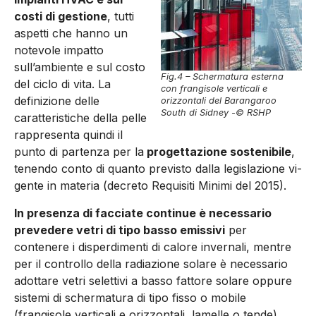
costi di gestione
, tutti
aspetti che hanno un
notevole impatto
sull’ambiente e sul costo
Fig.4 – Schermatura esterna
del ciclo di vita. La
con frangisole verticali e
definizione delle
orizzontali del Barangaroo
South di Sidney -© RSHP
caratteristiche della pelle
rappresenta quindi il
punto di partenza per la
progettazione so­stenibile
,
tenendo conto di quanto previsto dalla legislazione vi­
gente in materia (decreto Requisiti Minimi del 2015).
In presenza di facciate continue è necessario
prevedere vetri di tipo basso emissivi
per
contenere i disperdimenti di calore invernali, mentre
per il controllo della radiazione solare è necessario
adottare vetri selettivi a basso fattore solare oppure
sistemi di schermatura di tipo fisso o mobile
(frangisole verticali e orizzontali, lamelle o ten­de),