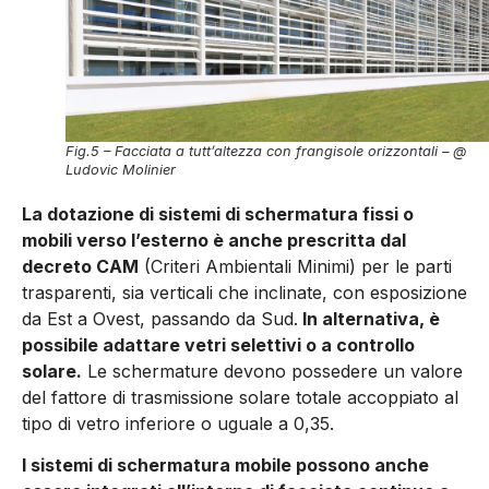
Fig.5 – Facciata a tutt’altezza con frangisole orizzontali – @
Ludovic Molinier
La dotazione di sistemi di schermatura fissi o
mobili verso l’esterno è anche prescritta dal
decreto CAM
(Criteri Ambientali Minimi) per le parti
trasparenti, sia verticali che inclinate, con esposizione
da Est a Ovest, pas­sando da Sud.
In alternativa, è
possibile adattare vetri selettivi o a controllo
solare.
Le schermature devono possedere un valore
del fattore di trasmissione solare totale accoppiato al
tipo di vetro inferiore o uguale a 0,35.
I sistemi di schermatura mobile possono anche