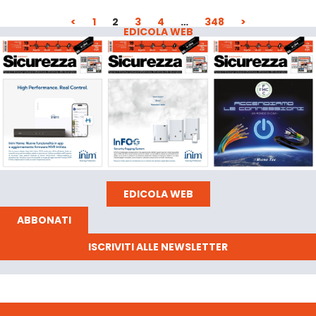
<
1
2
3
4
…
348
>
EDICOLA WEB
EDICOLA WEB
ABBONATI
ISCRIVITI ALLE NEWSLETTER