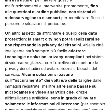
infrastrutture
, per rilevare guasti e
malfunzionamenti e intervenire prontamente,
fino
alle questioni di ordine pubblico, con sistemi di
videosorveglianza e sensori
per monitorare flussi di
persone e situazioni di pericolo».
Un altro aspetto da affrontare è quello della
data
protection: la smart city non potrà realizzarsi se
non rispettando la privacy dei cittadini
. «Nella città
intelligente sarà sempre più facile
adottare
tecnologie e soluzioni privacy-compliant
nei sistemi
di videosorveglianza, con l’obiettivo di rispettare la
privacy dei cittadini ed evitare ricorsi e blocchi del
servizio.
Alcune soluzioni si basano
sull’“oscuramento” dei volti e/o delle targhe
dalle
immagini registrate, mentre
altre sono basate su
microcamere e video analytics che
, grazie
all’intelligenza artificiale,
sono in grado di inviare
solamente le informazioni di interesse
(per esempio
numero e posizione di macchine, pedoni ecc.) senza