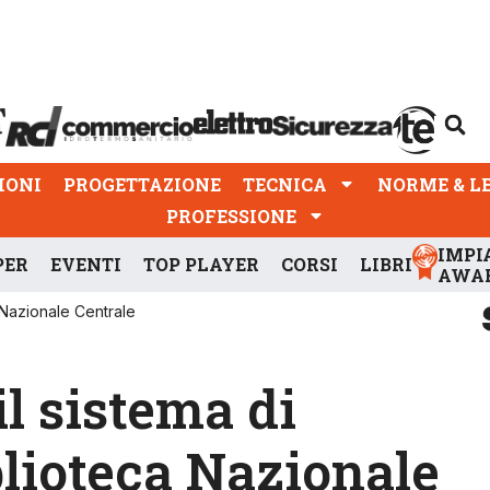
PROGETTAZIONE
TECNICA
NORME & LEGGI
IONI
PROGETTAZIONE
TECNICA
NORME & L
PROFESSIONE
IMPI
PER
EVENTI
TOP PLAYER
CORSI
LIBRI
AWA
 Nazionale Centrale
l sistema di
blioteca Nazionale