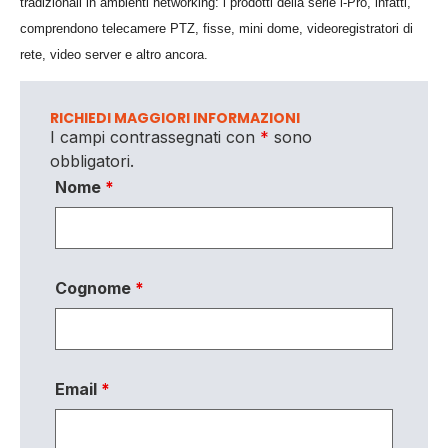
tradizionali in ambienti networking: i prodotti della serie i-Pro, infatti,
comprendono telecamere PTZ, fisse, mini dome, videoregistratori di
rete, video server e altro ancora.
RICHIEDI MAGGIORI INFORMAZIONI
I campi contrassegnati con
*
sono
obbligatori.
Nome
*
Cognome
*
Email
*