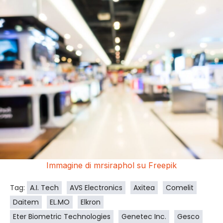
Immagine di mrsiraphol su Freepik
Tag:
A.I. Tech
AVS Electronics
Axitea
Comelit
Daitem
EL.MO
Elkron
Eter Biometric Technologies
Genetec Inc.
Gesco