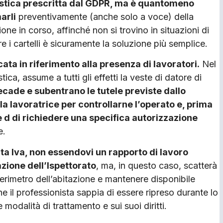
nistica prescritta dal GDPR, ma è quantomeno
arli
preventivamente (anche solo a voce) della
ne in corso, affinché non si trovino in situazioni di
re i car­telli è sicuramente la soluzione più semplice.
a in riferimento alla presenza di lavoratori.
Nel
ca, assume a tutti gli effetti la veste di datore di
cade e subentrano le tutele pre­viste dallo
la lavoratrice per controllarne l’operato e, prima
e d di richiedere una spe­cifica autorizzazione
e.
ita Iva, non essendovi un rapporto di lavoro
azione dell’Ispettorato
, ma, in questo caso, scatterà
l perimetro dell’a­bitazione e mantenere disponibile
e il pro­fessionista sappia di essere ripreso durante lo
modalità di trattamento e sui suoi diritti.