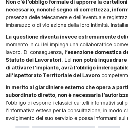
Non c’è l’obbligo formale di apporre la cartello
necessario, nonché segno di correttezza, inform
presenza delle telecamere e dell’eventuale registrazio
imbarazzo o di violazione della loro intimità. Installa
La questione diventa invece estremamente delicat
momento in cui lei impiega una collaboratrice domesti
lavoro. Di conseguenza,
l’esenzione domestica de
Statuto dei Lavoratori.
Lei
non po­trà inquadrare 
di attivare l’impianto, avrà l’obbligo inderogabil
all’Ispettorato Territoriale del Lavoro
competent
In merito al giardiniere esterno che opera a part
subordinato diretto, non è necessaria l’autorizz
l’obbligo di esporre i classici cartelli informativi su
l’informativa estesa per la consultazione, in modo ch
svolgimento del suo servizio e possa informarsi sulle 