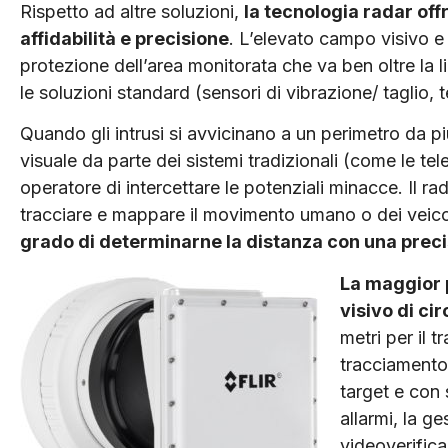
Rispetto ad altre soluzioni,
la tecnologia radar off
affidabilità e precisione
. L’elevato campo visivo e
protezione dell’area monitorata che va ben oltre la 
le soluzioni standard (sensori di vibrazione/ taglio,
Quando gli intrusi si avvicinano a un perimetro da più 
visuale da parte dei sistemi tradizionali (come le te
operatore di intercettare le potenziali minacce. Il r
tracciare e mappare il movimento umano o dei veico
grado di determinarne la distanza con una preci
La maggior 
visivo di ci
metri per il 
tracciamento
target e con 
allarmi, la g
videoverifica