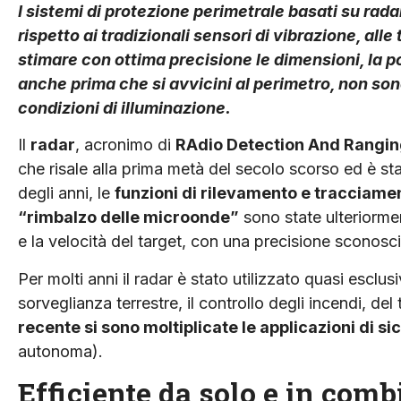
I sistemi di protezione perimetrale basati su rada
rispetto ai tradizionali sensori di vibrazione, all
stimare con ottima precisione le dimensioni, la pos
anche prima che si avvicini al perimetro, non sono
condizioni di illuminazione.
Il
radar
, acronimo di
RAdio Detection And Rangi
che risale alla prima metà del secolo scorso ed è st
degli anni, le
funzioni di rilevamento e tracciamen
“rimbalzo delle microonde”
sono state ulteriormen
e la velocità del target, con una precisione sconosci
Per molti anni il radar è stato utilizzato quasi esclu
sorveglianza terrestre, il controllo degli incendi, del
recente si sono moltiplicate le applicazioni di s
autonoma).
Efficiente da solo e in com