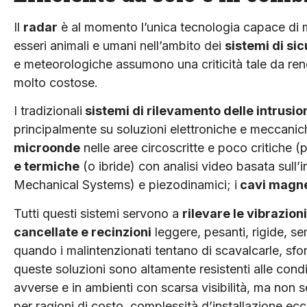
Il
radar
è al momento l’unica tecnologia capace di 
esseri animali e umani nell’ambito dei
sistemi di si
e meteorologiche assumono una criticità tale da render
molto costose.
I tradizionali
sistemi di rilevamento delle intrusio
principalmente su soluzioni elettroniche e meccani
microonde
nelle aree circoscritte e poco critiche (p
e termiche
(o ibride) con analisi video basata sull’in
Mechanical Systems) e piezodinamici; i
cavi magne
Tutti questi sistemi servono a
rilevare le vibrazioni
cancellate e recinzioni
leggere, pesanti, rigide, se
quando i malintenzionati tentano di scavalcarle, sfon
queste soluzioni sono altamente resistenti alle con
avverse e in ambienti con scarsa visibilità, ma non
per ragioni di costo, complessità d’installazione ecc