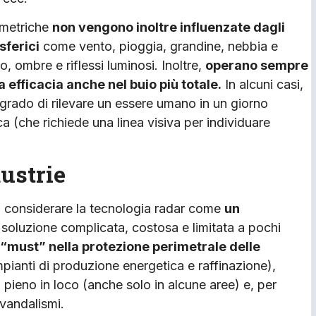
imetriche
non vengono inoltre influenzate dagli
sferici
come vento, pioggia, grandine, nebbia e
, ombre e riflessi luminosi. Inoltre,
operano sempre
a efficacia anche nel buio più totale.
In alcuni casi,
 grado di rilevare un essere umano in un giorno
 (che richiede una linea visiva per individuare
dustrie
 a considerare la tecnologia radar come
un
soluzione complicata, costosa e limitata a pochi
n “must” nella protezione perimetrale delle
pianti di produzione energetica e raffinazione),
 pieno in loco (anche solo in alcune aree) e, per
 vandalismi.