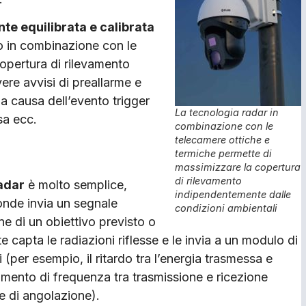
te equilibrata e calibrata
o in combinazione con le
opertura di rilevamento
ere avvisi di preallarme e
la causa dell’evento trigger
La tecnologia radar in
sa ecc.
combinazione con le
telecamere ottiche e
termiche permette di
massimizzare la copertura
di rilevamento
adar
è molto semplice,
indipendentemente dalle
onde invia un segnale
condizioni ambientali
e di un obiettivo previsto o
capta le radiazioni riflesse e le invia a un modulo di
 (per esempio, il ritardo tra l’energia trasmessa e
tamento di frequenza tra trasmissione e ricezione
ce di angolazione).