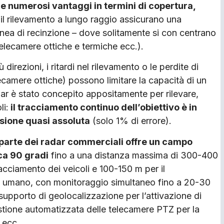
re numerosi vantaggi in termini di copertura,
 il rilevamento a lungo raggio assicurano una
linea di recinzione – dove solitamente si con centrano
 telecamere ottiche e termiche ecc.).
direzioni, i ritardi nel rilevamento o le perdite di
lecamere ottiche) possono limitare la capacità di un
adar è stato concepito appositamente per rilevare,
li:
il tracciamento continuo dell’obiettivo è in
sione quasi assoluta
(solo 1% di errore).
parte dei radar commerciali offre un campo
rca 90 gradi
fino a una distanza massima di 300-400
tracciamento dei veicoli e 100-150 m per il
 umano, con monitoraggio simultaneo fino a 20-30
supporto di geolocalizzazione per l’attivazione di
estione automatizzata delle telecamere PTZ per la
 ecc.