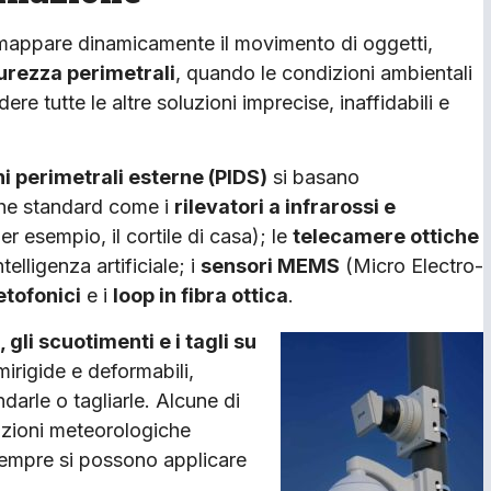
mappare dinamicamente il movimento di oggetti,
curezza perimetrali
, quando le condizioni ambientali
e tutte le altre soluzioni imprecise, inaffidabili e
ni perimetrali esterne (PIDS)
si basano
che standard come i
rilevatori a infrarossi e
er esempio, il cortile di casa); le
telecamere ottiche
telligenza artificiale; i
sensori MEMS
(Micro Electro-
tofonici
e i
loop in fibra ottica
.
, gli scuotimenti e i tagli su
mirigide e deformabili,
darle o tagliarle. Alcune di
dizioni meteorologiche
 sempre si possono applicare
.