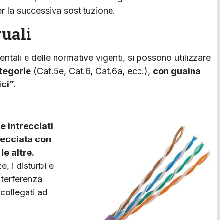
er la successiva sostituzione.
guali
ntali e delle normative vigenti, si possono utilizzare
ategorie
(Cat.5e, Cat.6, Cat.6a, ecc.),
con guaina
ci”.
e intrecciati
recciata con
le altre.
e, i disturbi e
interferenza
 collegati ad