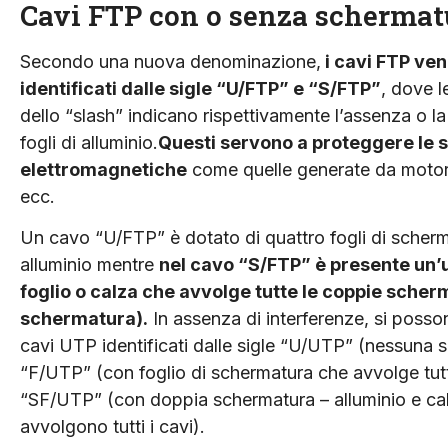
Cavi FTP con o senza schermat
Secondo una nuova denominazione,
i cavi FTP ve
identificati dalle sigle “U/FTP” e “S/FTP”
, dove l
dello “slash” indicano rispettivamente l’assenza o l
fogli di alluminio.
Questi servono a proteggere le s
elettromagnetiche
come quelle generate da motori el
ecc.
Un cavo “U/FTP” è dotato di quattro fogli di scherm
alluminio mentre
nel cavo “S/FTP” è presente un’u
foglio o calza che avvolge tutte le coppie scher
schermatura).
In assenza di interferenze, si posson
cavi UTP identificati dalle sigle “U/UTP” (nessuna 
“F/UTP” (con foglio di schermatura che avvolge tutti
“SF/UTP” (con doppia schermatura – alluminio e ca
avvolgono tutti i cavi).