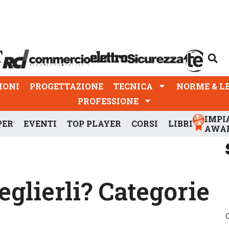
PROGETTAZIONE
TECNICA
NORME & LEGGI
IONI
PROGETTAZIONE
TECNICA
NORME & L
PROFESSIONE
IMPI
PER
EVENTI
TOP PLAYER
CORSI
LIBRI
AWA
glierli? Categorie