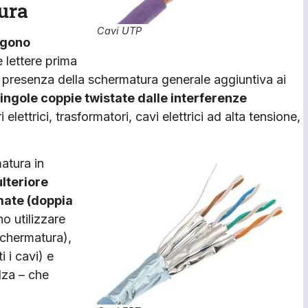
ura
Cavi UTP
ngono
e lettere prima
a presenza della schermatura generale aggiuntiva ai
ingole coppie twistate dalle interferenze
ettrici, trasformatori, cavi elettrici ad alta tensione,
atura in
lteriore
mate (doppia
o utilizzare
schermatura),
 i cavi) e
lza – che