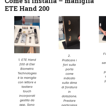
Come si installa – maniglia
ETE Hand 200
F
2.
1. ETE Hand
Praticare i
se
200 di Eter
fori sulla
Biometric
porta
p
Technologies
come
è la maniglia
indicato
con lettore e
sulla dima
tastiera
di foratura
touch
in
incorporati
dotazione.
gestita da
Prestare
app. Sono
particolare