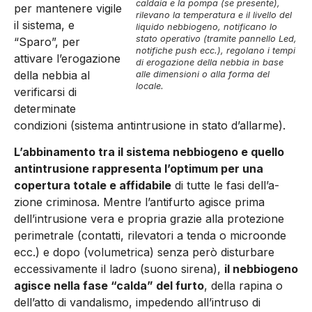
caldaia e la pompa (se presente),
per mantenere vigile
rilevano la temperatura e il livello del
il sistema, e
liquido nebbiogeno, notificano lo
stato operativo (tramite pannello Led,
“Sparo”, per
notifiche push ecc.), regolano i tempi
attivare l’erogazione
di erogazione della nebbia in base
della nebbia al
alle dimensioni o alla forma del
locale.
verificarsi di
determinate
condizioni (sistema antintrusione in stato d’allarme).
L’abbinamento tra il sistema nebbiogeno e quello
antintrusione rappresenta l’optimum per una
copertura totale e affidabile
di tutte le fasi dell’a­
zione criminosa. Mentre l’antifurto agisce prima
dell’intrusione vera e propria grazie alla prote­zione
perimetrale (contatti, rilevatori a tenda o microonde
ecc.) e dopo (volumetrica) senza però disturbare
eccessivamente il ladro (suono sirena),
il nebbiogeno
agisce nella fase “calda” del furto
, della rapina o
dell’atto di vandalismo, impedendo all’intruso di