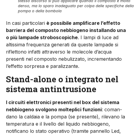
stesso discorso si può applicare quando il composto è molto
denso, ma lo sparo inadeguato per colpa delle specifiche della
pompa o della bombola
In casi particolari
è possibile amplificare l’effetto
barriera del composto nebbiogeno installando una
o più lampade stroboscopiche
. I lampi di luce ad
altissima frequenza generati da queste lampade si
riflettono infatti attraverso le mole­cole d’acqua
presenti nel composto nebulizzato, incrementando
l’effetto sorpresa e paralizzante.
Stand-alone o integrato nel
sistema antintrusione
I circuiti elettronici presenti nel box del sistema
nebbiogeno svolgono molteplici funzioni
: coman­
dano la caldaia e la pompa (se presente), rilevano la
temperatura e il livello del liquido nebbiogeno,
notificano lo stato operativo (tramite pannel­lo Led,