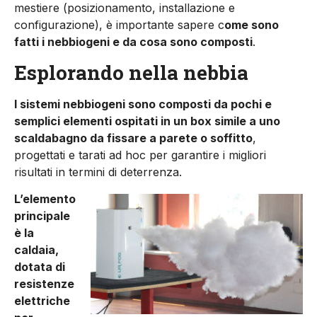
mestiere (posizionamento, installazione e
configurazione), è importante sapere c
ome sono
fatti i nebbiogeni e da cosa sono composti
.
Esplorando nella nebbia
I sistemi nebbiogeni sono composti da pochi e
semplici elementi ospitati in un box simile a uno
scaldabagno da fissare a parete o soffitto
,
progettati e tarati ad hoc per garantire i migliori
risultati in termini di deterrenza.
L’elemento
principale
è la
caldaia,
dotata di
resistenze
elettriche