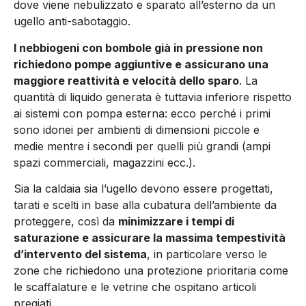
dove viene nebulizzato e sparato all’esterno da un
ugello anti-sabotaggio.
I nebbiogeni con bombole già in pressione non
richiedono pompe aggiuntive e assicurano una
maggiore reattività e velocità dello sparo
. La
quantità di liquido generata è tuttavia inferiore rispetto
ai sistemi con pompa esterna: ecco per­ché i primi
sono idonei per ambienti di dimensio­ni piccole e
medie mentre i secondi per quelli più grandi (ampi
spazi commerciali, magazzini ecc.).
Sia la caldaia sia l’ugello devono essere proget­tati,
tarati e scelti in base alla cubatura dell’am­biente da
proteggere, così da
minimizzare i tempi di
saturazione e assicurare la massima tempestività
d’intervento del sistema
, in partico­lare verso le
zone che richiedono una protezione prioritaria come
le scaffalature e le vetrine che ospitano articoli
pregiati.