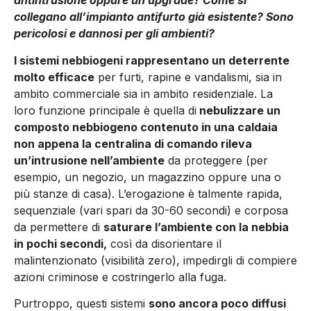
antintrusione oppure un upgrade? Come si
collegano all’impianto antifurto già esistente? Sono
pericolosi e dannosi per gli ambienti?
I sistemi nebbiogeni rappre­sentano un deterrente
molto efficace
per furti, rapine e van­dalismi, sia in
ambito commer­ciale sia in ambito residenziale. La
loro funzione principale è quella di
nebulizzare un
composto nebbiogeno contenuto in una caldaia
non appena la centra­lina di comando rileva
un’intrusione nell’am­biente
da proteggere (per
esempio, un negozio, un magazzino oppure una o
più stanze di casa). L’erogazione è talmente rapida,
sequenziale (vari spari da 30-60 secondi) e corposa
da permette­re di
saturare l’ambiente con la nebbia
in pochi secondi,
così da disorientare il
malintenzionato (visibilità zero), impedirgli di compiere
azioni criminose e costringerlo alla fuga.
Purtroppo, questi sistemi
sono ancora poco dif­fusi