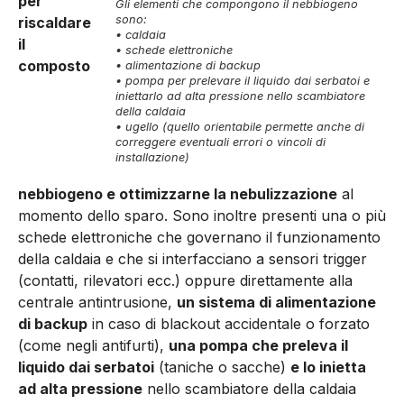
per
Gli elementi che compongono il nebbiogeno
sono:
riscaldare
• caldaia
il
• schede elettroniche
composto
• alimentazione di backup
• pompa per prelevare il liquido dai serbatoi e
iniettarlo ad alta pressione nello scambiatore
della caldaia
• ugello (quello orientabile permette anche di
correggere eventuali errori o vincoli di
installazione)
nebbiogeno e ottimizzarne la nebulizzazione
al
momento dello sparo. Sono inoltre presenti una o più
schede elettroniche che governano il funzionamento
della caldaia e che si interfacciano a sensori trigger
(contatti, rilevatori ecc.) oppure direttamente alla
centrale antintrusione,
un sistema di alimentazione
di backup
in caso di blackout accidentale o forzato
(come negli antifurti),
una pompa che preleva il
liquido dai serbatoi
(taniche o sacche)
e lo inietta
ad alta pressione
nello scambiatore della caldaia