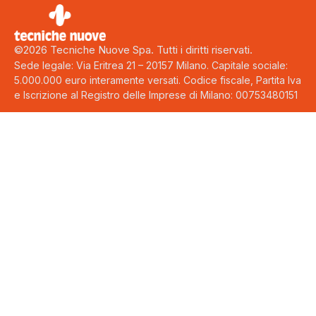
©2026 Tecniche Nuove Spa. Tutti i diritti riservati.
Sede legale: Via Eritrea 21 – 20157 Milano. Capitale sociale:
5.000.000 euro interamente versati. Codice fiscale, Partita Iva
e Iscrizione al Registro delle Imprese di Milano: 00753480151