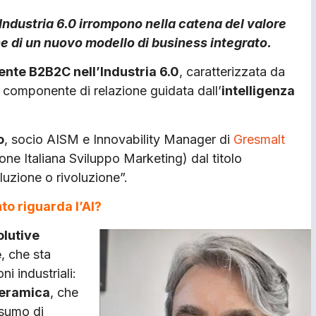
 Industria 6.0 irrompono nella catena del valore
ne di un nuovo modello di business integrato.
nte B2B2C nell’Industria 6.0
, caratterizzata da
 componente di relazione guidata dall’
intelligenza
o
, socio AISM e Innovability Manager di
Gresmalt
e Italiana Sviluppo Marketing) dal titolo
oluzione o rivoluzione”.
o riguarda l’AI?
olutive
e
, che sta
i industriali:
ceramica
, che
nsumo di