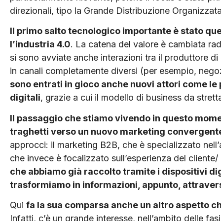
direzionali, tipo la Grande Distribuzione Organizzata
Il primo salto tecnologico importante è stato que
l’industria 4.0
. La catena del valore è cambiata radi
si sono avviate anche interazioni tra il produttore di p
in canali completamente diversi (per esempio, negozi 
sono entrati in gioco anche nuovi attori come le pi
digitali
, grazie a cui il modello di business da stret
Il passaggio che stiamo vivendo in questo momen
traghetti verso un nuovo marketing convergent
approcci: il marketing B2B, che è specializzato nell’a
che invece è focalizzato sull’esperienza del cliente/ 
che abbiamo già raccolto tramite i dispositivi digi
trasformiamo in informazioni, appunto, attraverso
Qui
fa la sua comparsa anche un altro aspetto ch
Infatti, c’è un grande interesse, nell’ambito delle fas