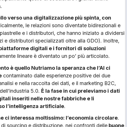
.
llo verso una digitalizzazione più spinta, con
calmente, le relazioni sono diventate bidirezionali e
iastrelle e i distributori, che hanno iniziato a dividersi
e distributori specializzati oltre alla GDO). Inoltre,
attaforme digitali e i fornitori di soluzioni
tamente lineare è diventato un po’ più articolato.
to è quello Nutriamo la speranza che l’AI ci
e
contaminato dalle esperienze positive dei due
nalisi e nella raccolta dei dati, e il marketing B2C,
dell’industria 5.0.
È la fase in cui preleviamo i dati
tali inseriti nelle nostre fabbriche e li
 l’intelligenza artificiale
.
e ci interessa moltissimo: l’economia circolare
.
i di sourcing e distribuzione, nei confronti delle
buone