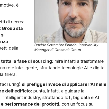
omotive, è
ti di ricerca
 Group sta
 si
enza
Davide Settembre Blundo, Innovability
etti della
Manager di Gresmalt Group
r
n tutta la fase di sourcing
: mira infatti a trasformare
 rete intelligente, sfruttando tecnologie AI e digital
a filiera.
facTuring)
si prefigge invece di applicare l’AI nelle
ne dell’edificio
; punta, infatti, a guidare la
l’intelligent industry, sfruttando IoT, big data e AI
à e performance dei prodotti
, con un focus su