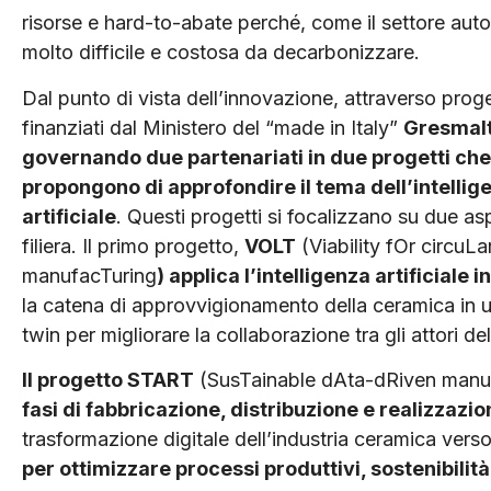
risorse e hard-to-abate perché, come il settore aut
molto difficile e costosa da decarbonizzare.
Dal punto di vista dell’innovazione, attraverso proget
finanziati dal Ministero del “made in Italy”
Gresmalt
governando due partenariati in due progetti che
propongono di approfondire il tema dell’intellig
artificiale
. Questi progetti si focalizzano su due asp
filiera. Il primo progetto,
VOLT
(Viability fOr circuLa
manufacTuring
) applica l’intelligenza artificiale i
la catena di approvvigionamento della ceramica in una
twin per migliorare la collaborazione tra gli attori dell
Il progetto START
(SusTainable dAta-dRiven manu
fasi di fabbricazione, distribuzione e realizzazio
trasformazione digitale dell’industria ceramica verso 
per ottimizzare processi produttivi, sostenibilit