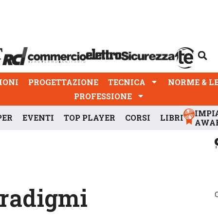
PROGETTAZIONE
TECNICA
NORME & LEGGI
IONI
PROGETTAZIONE
TECNICA
NORME & L
PROFESSIONE
IMPI
PER
EVENTI
TOP PLAYER
CORSI
LIBRI
AWA
aradigmi