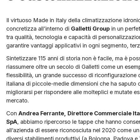
Il virtuoso Made in Italy della climatizzazione idronic
concretizza all’interno di
Galletti Group
in un perfet
tra qualità, tecnologia e capacità di personalizzazi
garantire vantaggi applicativi in ogni segmento, terzi
Sintetizzare 115 anni di storia non è facile, ma è poss
riassumere oltre un secolo di Galletti come un esemp
flessibilità, un grande successo di riconfigurazione 
italiana di piccole-medie dimensioni che ha saputo
migliorarsi per rispondere alle molteplici e mutate e
mercato.
Con
Andrea Ferrante,
Direttore Commerciale Itali
SpA
, abbiamo ripercorso le tappe che hanno consen
all’azienda di essere riconosciuta nel 2020 come u
diversi stabilimenti produttivi (a Bologna, Padova e