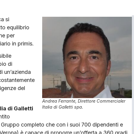
a si
to equilibrio
one per
ario in primis.
ibile
io di
di un’azienda
 costantemente
sigenze del
Andrea Ferrante, Direttore Commercialer
Italia di Galletti spa.
a di Galletti
tito
n Gruppo completo che con i suoi 700 dipendenti e
 Verona) è capace di proporre un’offerta a 360 gradi,