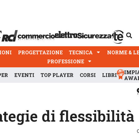
PROGETTAZIONE
TECNICA
NORME & LEGGI
IONI
PROGETTAZIONE
TECNICA
NORME & L
PROFESSIONE
IMPI
PER
EVENTI
TOP PLAYER
CORSI
LIBRI
AWA
tegie di flessibilità