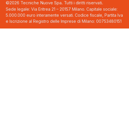
©2026 Tecniche Nuove Spa. Tutti i diritti riservati.
Sede legale: Via Eritrea 21 – 20157 Milano. Capitale sociale:
5.000.000 euro interamente versati. Codice fiscale, Partita Iva
e Iscrizione al Registro delle Imprese di Milano: 00753480151