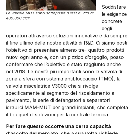
Soddisfare
Le valvole MUT sono sottoposte a test di vita di
le esigenze
400.000 cicli
concrete
degli
operatori attraverso soluzioni innovative è da sempre
il fine ultimo delle nostre attività di R&D. Ci siamo posti
l’obiettivo di presentare almeno tre- quattro prodotti
nuovi ogni anno e, con un pizzico d’orgoglio, posso
confermare che l’obiettivo è stato raggiunto anche
nel 2018. Le novità più importanti sono la valvola di
zona a sfera con sistema antibloccaggio (TMO), la
valvola miscelatrice V3000 che si rivolge
specificamente al segmento del riscaldamento a
pavimento, la serie di defangatori e separatori
idraulici MAM-MUT per grandi impianti, che completa
il bouquet di soluzioni per la centrale termica.
P
er fare questo occorre una certa capacità
d’ascolto del mercato, che a sua volta richiede