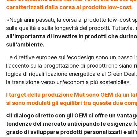
caratterizzati dalla corsa al prodotto low-cost.
«Negli anni passati, la corsa al prodotto low-cost
sulla qualità e sulla longevità dei prodotti. Tuttavia,
all’im­portanza di investire in prodotti che duri
sull’ambiente.
Le direttive europee sull’eco­design sono un passo 
l’accento sulla progettazione di prodotti che siano ri­p
logica di ri­qualificazione energetica e al Green Dea
la transizione verso un’eco­nomia più sostenibile».
I target della produzione Mut sono OEM da un lato
si sono modulati gli equilibri tra queste due co
«
Il dialogo diretto con gli OEM ci offre un vanta
tendenze del mercato anticipando le esigenze f
grado di sviluppare prodotti personalizzati e al