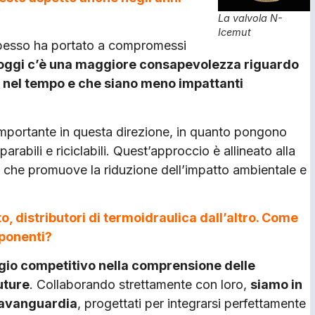
La valvola N-
Icemut
 spesso ha portato a compromessi
oggi c’è una maggiore consapevolezza riguardo
no nel tempo e che sia­no meno impattanti
importante in questa direzione, in quanto pongono
arabili e riciclabili. Quest’approccio è allineato alla
l, che promuove la riduzione dell’impatto ambientale e
, distributori di termoidraulica dall’altro. Come
mponenti?
ggio competiti­vo nella comprensione delle
uture
. Collaborando strettamente con loro,
siamo in
l’avanguardia
, progettati per integrarsi perfettamente