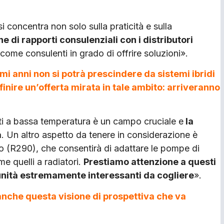
si concentra non solo sulla praticità e sulla
e di rapporti consulenziali con i distributori
i come consu­lenti in grado di offrire soluzioni».
imi anni non si potrà prescindere da sistemi ibridi
inire un’offerta mirata in tale ambito: arriveranno
ti a bassa temperatura è un campo cruciale e
la
a
. Un altro aspetto da tenere in consi­derazione è
o (R290), che consentirà di adattare le pompe di
me quelli a radiatori.
Pre­stiamo attenzione a questi
tunità estremamente interessanti da cogliere
».
 anche questa visione di prospettiva che va
?