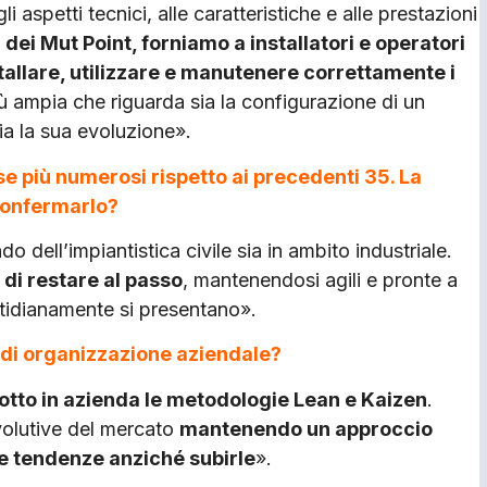
 aspetti tec­nici, alle caratteristiche e alle prestazioni
 dei Mut Point, forniamo a instal­latori e operatori
tallare, utilizzare e manutenere correttamente i
più ampia che riguarda sia la configurazione di un
sia la sua evoluzione».
rse più numerosi rispetto ai precedenti 35. La
confermarlo?
do dell’impian­tistica civile sia in ambito industriale.
 di restare al passo
, mantenendosi agili e pronte a
i­dianamente si presentano».
di organizzazione aziendale?
tto in azien­da le metodologie Lean e Kaizen
.
volutive del mercato
mantenendo un approccio
ve ten­denze anziché subirle
».