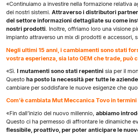
«Continuiamo a investire nella formazione relativa agli
dei nostri sistemi.
At­traverso i distributori partner
del settore informazioni dettagliate su come ins
nostri prodot­ti
. Inoltre, offriamo loro una visione 
impianto attraverso un mix di prodotti e ac­cessori, 
Negli ultimi 15 anni, i cambiamenti sono stati fo
vostra esperienza, sia lato OEM che trade, può 
«Sì.
I mutamenti sono stati repentini
sia per il mon
Questo
ha posto la neces­sità per tutte le aziende
cambiare per soddisfare le nuove esigenze che quot
Com’è cambiata Mut Meccanica Tovo in termini
«Fin dall’inizio del nuovo millennio,
abbiamo introdo
Questo ci ha permesso di af­frontare le dinamiche e
flessibile, proattivo, per poter anticipare le nuo