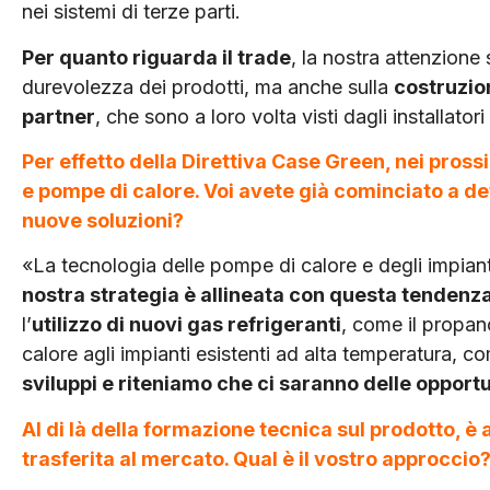
nei sistemi di terze par­ti.
Per quanto riguarda il trade
, la nostra attenzione 
durevolezza dei prodotti, ma an­che sulla
costruzion
partner
, che sono a loro volta visti dagli installator
Per effetto della Direttiva Case Green, nei pross
e pompe di calore. Voi avete già cominciato a def
nuove soluzioni?
«La tecnologia delle pompe di calore e degli impian
nostra strategia è alline­ata con questa tendenz
l’
utilizzo di nuovi gas refrigeranti
, come il propan
calore agli im­pianti esistenti ad alta temperatura, co
sviluppi e riteniamo che ci saranno delle oppor
Al di là della formazione tecnica sul prodotto, è
trasferita
al mercato. Qual è il vostro approccio