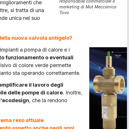
responsabile commerciale e
 miglioramenti che
marketing di Mut Meccanica
tre, si tratta di una
Tovo
rende unica nel suo
 della nuova valvola antigelo?
 impianti a pompa di calore e i
etto funzionamento o eventuali
isivo di colore verde permette
impianto sta operando correttamente.
emplificare il lavoro degli
ile delle pompe di calore
. Inoltre,
ll’ecodesign
, che la rendono
 tema reso attuale
esto aspetto anche negli anni