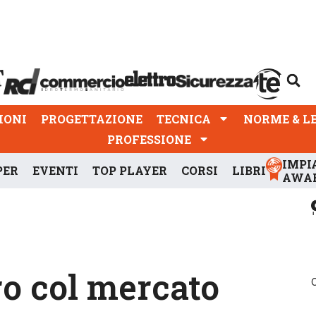
PROGETTAZIONE
TECNICA
NORME & LEGGI
IONI
PROGETTAZIONE
TECNICA
NORME & L
PROFESSIONE
IMPI
PER
EVENTI
TOP PLAYER
CORSI
LIBRI
AWA
ro col mercato