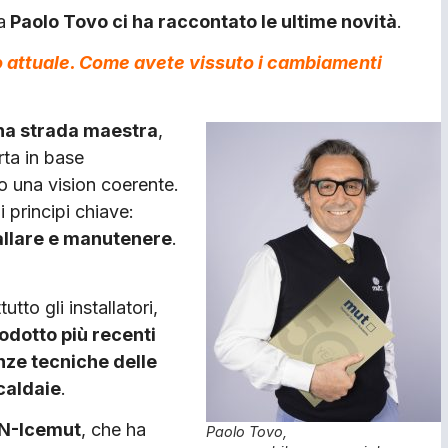
a
Paolo Tovo ci ha raccontato le ultime novità
.
o attuale. Come avete vissuto i cambiamenti
una strada maestra
,
rta in base
o una vision coerente.
 principi chiave:
tallare e manutenere
.
to gli installatori,
dotto più recenti
nze tecniche delle
 caldaie
.
 N-Icemut
, che ha
Paolo Tovo,