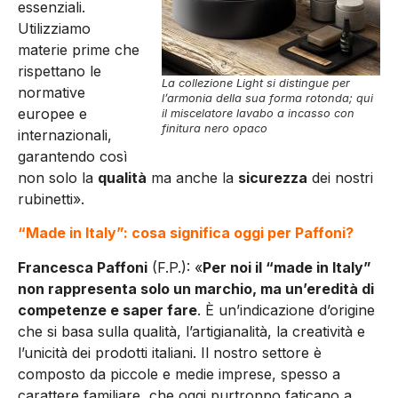
essenziali.
Utilizziamo
materie prime che
rispettano le
La collezione Light si distingue per
normative
l’armonia della sua forma rotonda; qui
europee e
il miscelatore lavabo a incasso con
finitura nero opaco
internazionali,
garantendo così
non solo la
qualità
ma anche la
sicurezza
dei nostri
rubinetti».
“Made in Italy”: cosa significa oggi per Paffoni?
Francesca Paffoni
(F.P.): «
Per noi il “made in Italy”
non rappresenta solo un marchio, ma un’eredità di
competenze e saper fare
. È un’indicazione d’origine
che si basa sulla qualità, l’artigianalità, la creatività e
l’unicità dei prodotti italiani. Il nostro settore è
composto da piccole e medie imprese, spesso a
carattere familiare, che oggi purtroppo faticano a