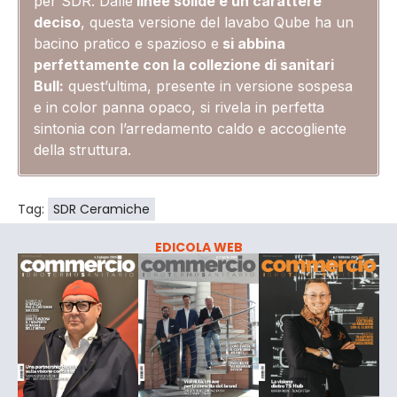
per SDR. Dalle
linee solide e un carattere
deciso
, questa versione del lavabo Qube ha un
bacino pratico e spazioso e
si abbina
perfettamente con la collezione di sanitari
Bull:
quest’ultima, presente in versione sospesa
e in color panna opaco, si rivela in perfetta
sintonia con l’arredamento caldo e accogliente
della struttura.
Tag:
SDR Ceramiche
EDICOLA WEB