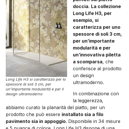
doccia
.
La collezione
Long Life H3, per
esempio, si
caratterizza per uno
spessore di soli 3 cm,
per un’importante
modularità e per
un’innovativa piletta
a scomparsa
, che
conferisce al prodotto
un design
Long Life H3 si caratterizza per lo
ultramoderno.
spessore di soli 3 cm, per
un’importante modularità e per il
In combinazione con
design ultramoderno
la leggerezza,
abbiamo curato la planarità del piatto, per un
prodotto che può essere
installato sia a filo
pavimento sia in appoggio
. Disponibile in 34 misure
e 5 nuance di colore, Long Life H3 dispone di una