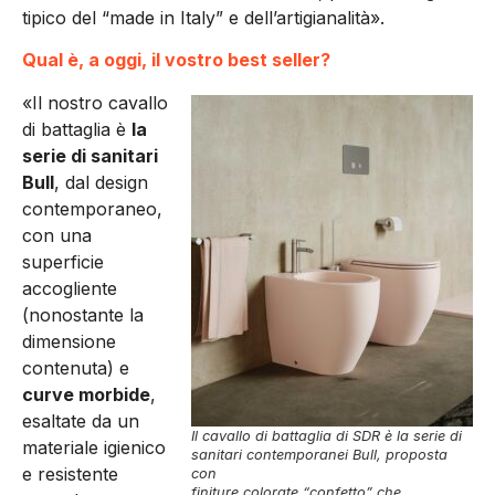
tipico del “made in Italy” e dell’artigianalità».
Qual è, a oggi, il vostro best seller?
«Il nostro cavallo
di battaglia è
la
serie di sanitari
Bull
, dal design
contemporaneo,
con una
superficie
accogliente
(nonostante la
dimensione
contenuta) e
curve morbide
,
esaltate da un
Il cavallo di battaglia di SDR è la serie di
materiale igienico
sanitari contemporanei Bull, proposta
e resistente
con
finiture colorate “confetto” che