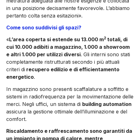
metratura adeguata alle nostre esigenze e collocata
in una posizione decisamente favorevole. L’abbiamo
pertanto colta senza esitazioni».
Come sono suddivisi gli spazi?
2
«
L’area coperta si estende su 13.000 m
totali, di
cui 10.000 adi­biti a magazzino, 1.000 a showroom
e altri 1.000 per utilizzi di­versi
. Gli interni sono stati
completamente ristrutturati secondo i più attuali
criteri di
recupero edilizio e di efficientamento
ener­getico
.
In magazzino sono presenti scaffalature a soffitto e
si­stemi in radiofrequenza per la movimentazione delle
merci. Ne­gli uffici, un sistema di
building automation
assicura la gestione ottimale dell’illuminazione e del
comfort.
Riscaldamento e raf­frescamento sono garantiti da
un impianto in pompa di calo­re, mentre