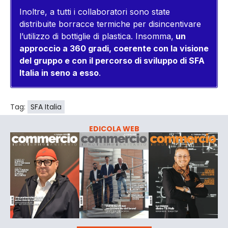
Inoltre, a tutti i collaboratori sono state
distribuite borracce termiche per disincentivare
l’utilizzo di bottiglie di plastica. Insomma,
un
approccio a 360 gradi, coerente con la visione
del gruppo e con il percorso di sviluppo di SFA
Italia in seno a esso
.
Tag:
SFA Italia
EDICOLA WEB