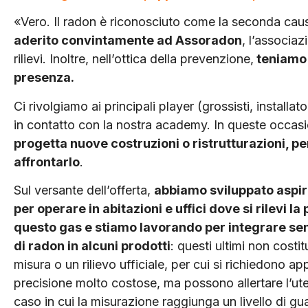
«Vero. Il radon è riconosciuto come la seconda cau
aderito convintamente ad Assoradon
, l’associaz
rilievi. Inoltre, nell’ottica della prevenzione,
teniamo r
presenza.
Ci rivolgiamo ai principali player (grossisti, installat
in contatto con la nostra academy. In queste occas
progetta nuove costruzioni o ristrutturazioni, p
affrontarlo
.
Sul versante dell’offerta,
abbiamo sviluppato aspira
per operare in abitazioni e uffici dove si rilevi la
questo gas e stiamo lavorando per integrare se
di radon in alcuni prodotti
: questi ultimi non costi
misura o un rilievo ufficiale, per cui si richiedono a
precisione molto costose, ma possono allertare l’ute
caso in cui la misurazione raggiunga un livello di gua