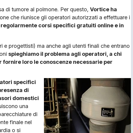
sa di tumore al polmone. Per questo,
Vortice ha
ione che riunisce gli operatori autorizzati a effettuare i
egolarmente corsi specifici gratuiti online e in
ori e progettisti) ma anche agli utenti finali che entrano
ioni
spieghiamo il problema agli operatori, a chi
er fornire loro le conoscenze necessarie per
tori specifici
 presenza di
nsori domestici
tuiscono una
pparecchiature di
nte finale nel
rdia o si