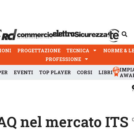
PROGETTAZIONE
TECNICA
NORME & LEGGI
IONI
PROGETTAZIONE
TECNICA
NORME & L
PROFESSIONE
IMPI
PER
EVENTI
TOP PLAYER
CORSI
LIBRI
AWA
 IAQ nel mercato ITS