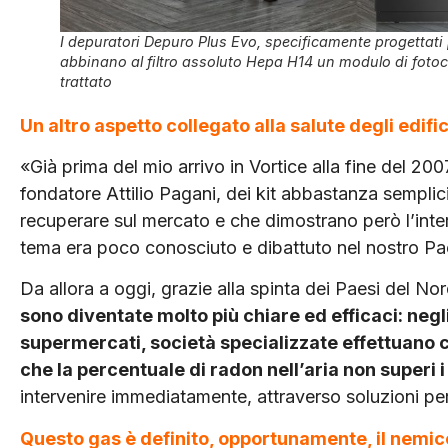
I depuratori Depuro Plus Evo, specificamente progettati 
abbinano al filtro assoluto Hepa H14 un modulo di fotocat
trattato
Un altro aspetto collegato alla salute degli edific
«Già prima del mio arrivo in Vortice alla fine del 200
fondatore Attilio Pagani, dei kit abbastanza semplic
recuperare sul mercato e che dimostrano però l’inter
tema era poco conosciuto e dibattuto nel nostro Pa
Da allora a oggi, grazie alla spinta dei Paesi del N
sono diventate molto più chiare ed efficaci: negli 
supermercati, società specializzate effettuano co
che la percentuale di radon nell’aria non superi i 
intervenire immediatamente, attraverso soluzioni per 
Questo gas è definito, opportunamente, il nemico