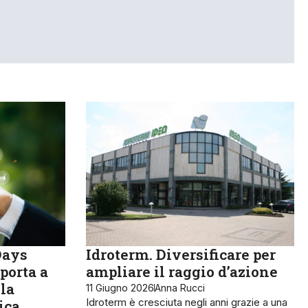
Days
Idroterm. Diversificare per
 porta a
ampliare il raggio d’azione
lla
11 Giugno 2026
Anna Rucci
Idroterm è cresciuta negli anni grazie a una
ica