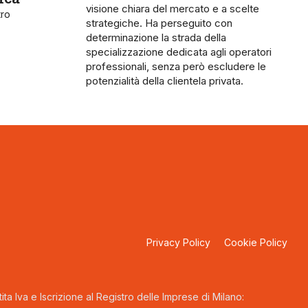
visione chiara del mercato e a scelte
tro
strategiche. Ha perseguito con
determinazione la strada della
specializzazione dedicata agli operatori
professionali, senza però escludere le
potenzialità della clientela privata.
Privacy Policy
Cookie Policy
ta Iva e Iscrizione al Registro delle Imprese di Milano: