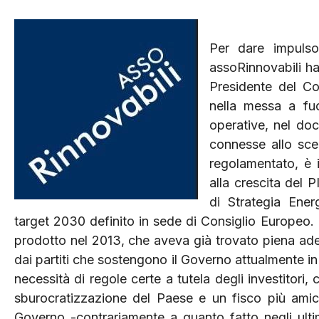
Per dare impulso 
assoRinnovabili h
Presidente del Co
nella messa a fuo
operative, nel do
connesse allo scen
regolamentato, è i
alla crescita del P
di Strategia Ene
target 2030 definito in sede di Consiglio Europeo. 
prodotto nel 2013, che aveva già trovato piena adesi
dai partiti che sostengono il Governo attualmente in
necessità di regole certe a tutela degli investitori,
sburocratizzazione del Paese e un fisco più amico 
Governo -contrariamente a quanto fatto negli ulti