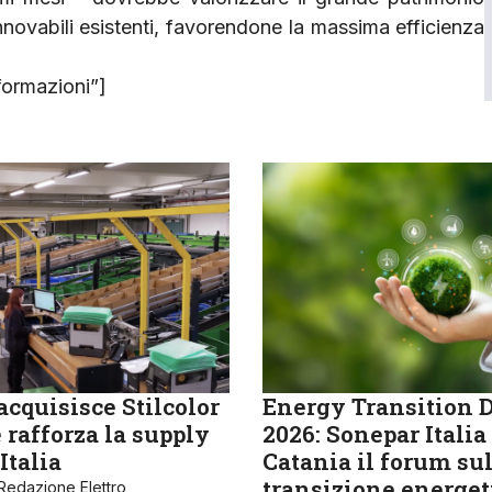
innovabili esistenti, favorendone la massima efficienza
formazioni”]
cquisisce Stilcolor
Energy Transition 
 rafforza la supply
2026: Sonepar Italia
Italia
Catania il forum su
transizione energet
Redazione Elettro