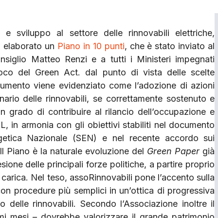
e sviluppo al settore delle rinnovabili elettriche,
a elaborato un
Piano in 10 punti
, che è stato inviato al
nsiglio Matteo Renzi e a tutti i Ministeri impegnati
co del Green Act. dal punto di vista delle scelte
cumento viene evidenziato come l’adozione di azioni
ario delle rinnovabili, se correttamente sostenuto e
n grado di contribuire al rilancio dell’occupazione e
IL, in armonia con gli obiettivi stabiliti nel documento
rgetica Nazionale (SEN) e nel recente accordo sui
Il Piano è la naturale evoluzione del
Green Paper
già
one delle principali forze politiche, a partire proprio
 carica. Nel teso, assoRinnovabili pone l’accento sulla
 con procedure più semplici in un’ottica di progressiva
delle rinnovabili. Secondo l’Associazione inoltre il
mi mesi – dovrebbe valorizzare il grande patrimonio