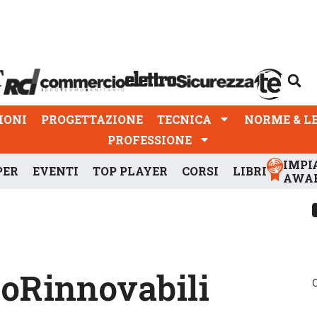
PROGETTAZIONE
TECNICA
NORME & LEGGI
IONI
PROGETTAZIONE
TECNICA
NORME & L
PROFESSIONE
IMPI
PER
EVENTI
TOP PLAYER
CORSI
LIBRI
AWA
ssoRinnovabili