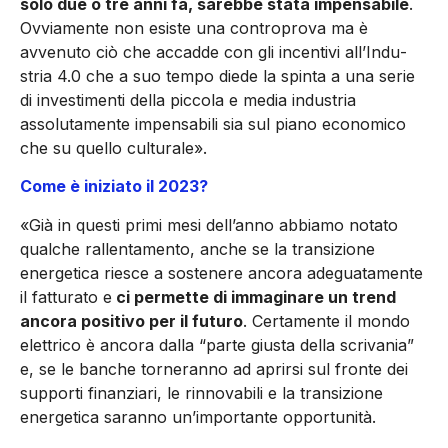
solo due o tre an­ni fa, sarebbe stata impensabile
.
Ovviamente non esiste una con­troprova ma è
avvenuto ciò che accadde con gli incentivi all’Indu­
stria 4.0 che a suo tempo diede la spinta a una serie
di investi­menti della piccola e media indu­stria
assolutamente impensabili sia sul piano economico
che su quello culturale».
Come è iniziato il 2023?
«Già in questi primi mesi dell’an­no abbiamo notato
qualche ral­lentamento, anche se la transi­zione
energetica riesce a soste­nere ancora adeguatamente
il fatturato e
ci permette di imma­ginare un trend
ancora positivo per il futuro
. Certamente il mon­do
elettrico è ancora dalla “par­te giusta della scrivania”
e, se le banche torneranno ad aprirsi sul fronte dei
supporti finanziari, le rinnovabili e la transizione
ener­getica saranno un’importante opportunità.