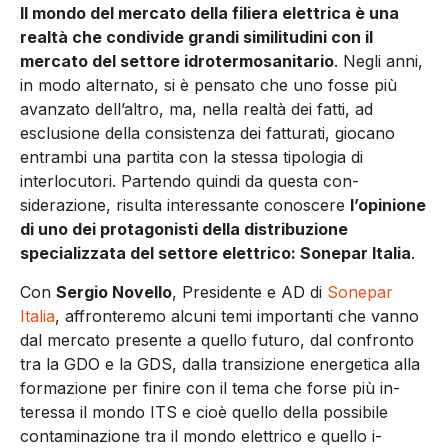
Il mondo del mercato della filiera elettrica è una
real­tà che condivide grandi si­militudini con il
mercato del settore idrotermosanitario
. Negli anni,
in modo alternato, si è pen­sato che uno fosse più
avanzato dell’altro, ma, nella realtà dei fat­ti, ad
esclusione della consisten­za dei fatturati, giocano
entram­bi una partita con la stessa tipo­logia di
interlocutori. Partendo quindi da questa con­
siderazione, risulta interessante conoscere
l’opinione
di uno dei protagonisti della distribuzione
specializzata del settore elettri­co: Sonepar Italia
.
Con
Sergio Novello
, Presidente e AD di
Sonepar
Italia
, affronte­remo alcuni temi importanti che vanno
dal mercato presente a quello futuro, dal confronto
tra la GDO e la GDS, dalla transizione e­nergetica alla
formazione per fi­nire con il tema che forse più in­
teressa il mondo ITS e cioè quel­lo della possibile
contaminazione tra il mondo elettrico e quello i­