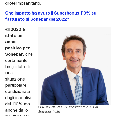
drotermosanitario.
Che impatto ha avuto il Superbonus 110% sul
fatturato di Sonepar del 2022?
«
Il 2022 è
stato un
anno
positivo per
Sonepar
, che
certamente
ha goduto di
una
situazione
partico­lare
condizionata
dagli incentivi
del 110% ma
SERGIO NOVELLO, Presidente e AD di
anche dallo
Sonepar Italia