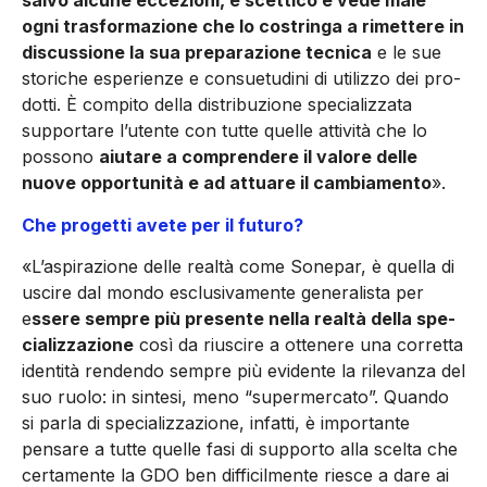
salvo al­cune eccezioni, è scettico e vede male
ogni trasformazione che lo costringa a rimettere in
discus­sione la sua preparazione tecni­ca
e le sue
storiche esperienze e consuetudini di utilizzo dei pro­
dotti. È compito della distribu­zione specializzata
supportare l’utente con tutte quelle attività che lo
possono
aiutare a com­prendere il valore delle
nuove opportunità e ad attuare il cam­biamento
».
Che progetti avete per il futuro?
«L’aspirazione delle realtà co­me Sonepar, è quella di
uscire dal mondo esclusivamente ge­neralista per
e
ssere sempre più presente nella realtà della spe­
cializzazione
così da riuscire a ottenere una corretta
identità rendendo sempre più evidente la rilevanza del
suo ruolo: in sintesi, meno “supermercato”. Quando
si parla di specializzazione, infat­ti, è importante
pensare a tutte quelle fasi di supporto alla scelta che
certamente la GDO ben dif­ficilmente riesce a dare ai