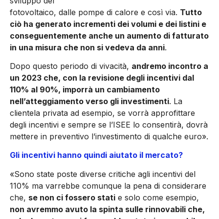
svilup­po del
fotovoltaico, dalle pompe di calore e così via.
Tutto
ciò ha generato incrementi dei volumi e dei listini e
conseguentemen­te anche un aumento di fatturato
in una misura che non si vedeva da anni
.
Dopo questo periodo di vivacità,
andremo incontro a
un 2023 che, con la revisione degli incentivi dal
110% al 90%, impor­rà un cambiamento
nell’atteggia­mento verso gli investimenti
. La
clientela privata ad esempio, se vorrà approfittare
degli incentivi e sempre se l’ISEE lo consentirà, dovrà
mettere in preventivo l’in­vestimento di qualche euro».
Gli incentivi hanno quindi aiutato il mercato?
«Sono state poste diverse cri­tiche agli incentivi del
110% ma varrebbe comunque la pena di considerare
che,
se non ci fosse­ro stati
e solo come esempio,
non avremmo avuto la spinta sulle rinnovabili che,