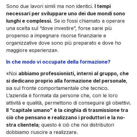
Sono due lavori simili ma non identici.
I tempi
necessari per sviluppare uno dei due mondi sono
lunghi e complessi.
Se io fossi chiamato a operare
una scelta sul “dove investire”, forse sarei più
propenso a impegnare risorse finanziarie e
organizzative dove sono più preparato e dove ho
maggiore esperienza».
In che modo vi occupate della formazione?
«Noi
abbiamo professionisti, in­terni al gruppo, che
si dedicano proprio alla formazione del per­sonale
,
sia sul fronte comporta­mentale che tecnico.
L’azienda è formata da persone che, con le lo­ro
attività e qualità, permettono di conseguire gli obiettivi.
Il “ca­pitale umano” è la cinghia di tra­smissione tra
ciò che pensano e realizzano i produttori e la no­
stra clientela
; questo è ciò che noi distributori
dobbiamo riusci­re a realizzare.