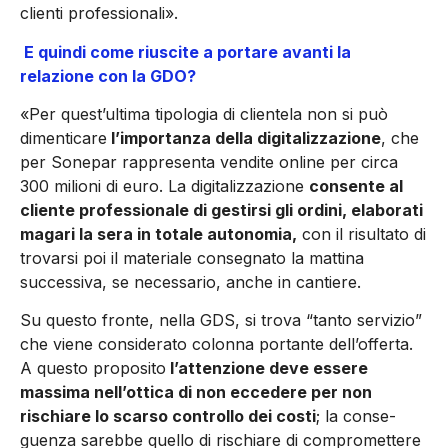
clienti professionali».
E quindi come riuscite a portare avanti la
relazione con la GDO?
«Per quest’ultima tipologia di clientela non si può
dimenticare
l’importanza della digitalizzazio­ne
, che
per Sonepar rappresenta vendite online per circa
300 mi­lioni di euro. La digitalizzazione
consente al
cliente professiona­le di gestirsi gli ordini, elaborati
magari la sera in totale autono­mia,
con il risultato di
trovarsi poi il materiale consegnato la matti­na
successiva, se necessario, an­che in cantiere.
Su questo fronte, nella GDS, si trova “tanto servi­zio”
che viene considerato colon­na portante dell’offerta.
A questo proposito
l’attenzione deve esse­re
massima nell’ottica di non ec­cedere per non
rischiare lo scar­so controllo dei costi
; la conse­
guenza sarebbe quello di rischia­re di compromettere