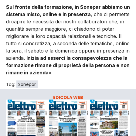
Sul fronte della formazione, in Sonepar abbiamo un
sistema misto, online e in pre­senza
, che ci permette
di capire le necessità dei nostri collabora­tori che, in
quantità sempre mag­giore, ci chiedono di poter
miglio­rare le loro capacità relazionali e tecniche. Il
tutto si concretizza, a seconda delle tematiche, onli­ne
la sera, il sabato e la domeni­ca oppure in presenza in
azienda.
Inizia ad esserci la consapevolez­za che la
formazione rimane di proprietà della persona e non
ri­mane in azienda
».
Tag:
Sonepar
EDICOLA WEB