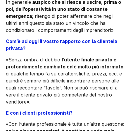
In generale
auspico che si riesca a uscire, prima o
poi, dall’operatività in uno stato di co­stante
emergenza
; ritengo di po­ter affermare che negli
ultimi an­ni questo sia stato un vincolo che ha
condizionato i comportamen­ti degli imprenditori».
Com’è ad oggi il vostro rapporto con la clientela
privata?
«Senza ombra di dubbio
l’utente finale privato è
profondamente cambiato ed è molto più infor­mato
di qualche tempo fa su ca­ratteristiche, prezzi, ecc. e
quindi è sempre più difficile incontrare persone alle
quali raccontare “fa­vole”. Non si può rischiare di a­
vere il cliente privato più compe­tente del nostro
venditore».
E con i clienti professionisti?
«Con l’utente professionale è tutta un’altra questione: