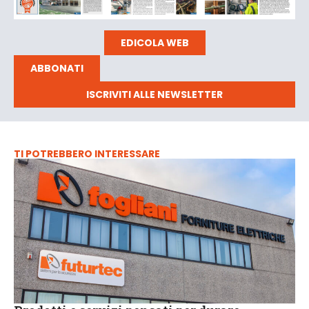
EDICOLA WEB
ABBONATI
ISCRIVITI ALLE NEWSLETTER
TI POTREBBERO INTERESSARE