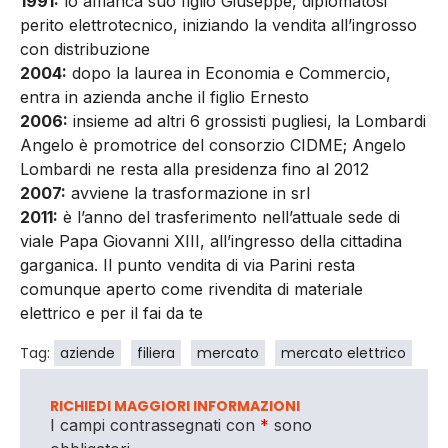
1991:
lo affianca suo figlio Giuseppe, diplomatosi
perito elettrotecnico, iniziando la vendita all’ingrosso
con distribuzione
2004:
dopo la laurea in Economia e Commercio,
entra in azienda anche il figlio Ernesto
2006:
insieme ad altri 6 grossisti pugliesi, la Lombardi
Angelo è promotrice del consorzio CIDME; Angelo
Lombardi ne resta alla presidenza fino al 2012
2007:
avviene la trasformazione in srl
2011:
è l’anno del trasferimento nell’attuale sede di
viale Papa Giovanni XIII, all’ingresso della cittadina
garganica. Il punto vendita di via Parini resta
comunque aperto come rivendita di materiale
elettrico e per il fai da te
Tag:
aziende
filiera
mercato
mercato elettrico
RICHIEDI MAGGIORI INFORMAZIONI
I campi contrassegnati con
*
sono