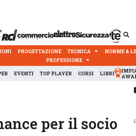
PROGETTAZIONE
TECNICA
NORME & LEGGI
IONI
PROGETTAZIONE
TECNICA
NORME & L
PROFESSIONE
IMPI
PER
EVENTI
TOP PLAYER
CORSI
LIBRI
AWA
ance per il socio