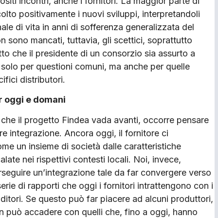
iti incontri, anche i fornitori. La maggior parte di
lto positivamente i nuovi sviluppi, interpretandoli
le di vita in anni di sofferenza generalizzata del
sono mancati, tuttavia, gli scettici, soprattutto
tto che il presidente di un consorzio sia assurto a
 solo per questioni comuni, ma anche per quelle
ifici distributori.
r oggi e domani
che il progetto Findea vada avanti, occorre pensare
 integrazione. Ancora oggi, il fornitore ci
me un insieme di società dalle caratteristiche
late nei rispettivi contesti locali. Noi, invece,
eguire un’integrazione tale da far convergere verso
serie di rapporti che oggi i fornitori intrattengono con i
ditori. Se questo può far piacere ad alcuni produttori,
on può accadere con quelli che, fino a oggi, hanno