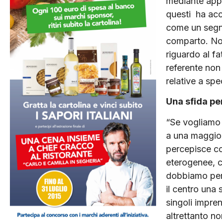
mediante appos
questi ha acco
come un segna
comparto. Non 
riguardo al fa
referente non
relative a spec
Una sfida pe
“Se vogliamo 
a una maggiore
percepisce co
eterogenee, ca
dobbiamo pers
il centro una 
singoli impren
altrettanto n