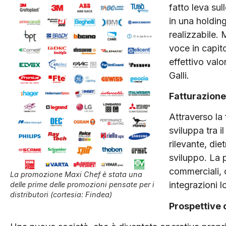
fatto leva sul
in una holdin
realizzabile. 
voce in capit
effettivo valo
Galli.
Fatturazione
Attraverso la
sviluppa tra i
rilevante, die
sviluppo. La p
commerciali, c
La promozione Maxi Chef è stata una
integrazioni l
delle prime delle promozioni pensate per i
distributori (cortesia: Findea)
Prospettive