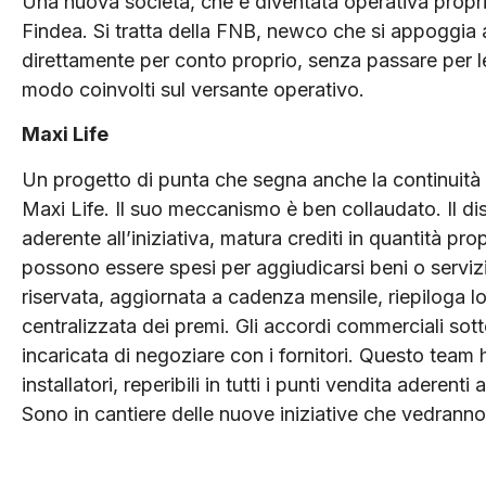
Una nuova società, che è diventata operativa propri
Findea. Si tratta della FNB, newco che si appoggia a 
direttamente per conto proprio, senza passare per le 
modo coinvolti sul versante operativo.
Maxi Life
Un progetto di punta che segna anche la continuità
Maxi Life. Il suo meccanismo è ben collaudato. Il dis
aderente all’iniziativa, matura crediti in quantità pr
possono essere spesi per aggiudicarsi beni o serviz
riservata, aggiornata a cadenza mensile, riepiloga lo
centralizzata dei premi. Gli accordi commerciali so
incaricata di negoziare con i fornitori. Questo team 
installatori, reperibili in tutti i punti vendita aderen
Sono in cantiere delle nuove iniziative che vedranno