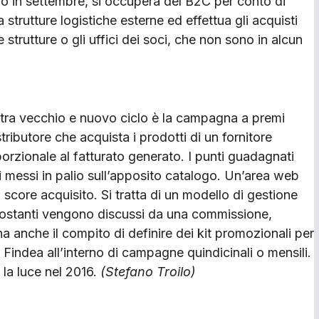
o in settembre, si occuperà del B2C per conto di
strutture logistiche esterne ed effettua gli acquisti
strutture o gli uffici dei soci, che non sono in alcun
 tra vecchio e nuovo ciclo è la campagna a premi
tributore che acquista i prodotti di un fornitore
oporzionale al fatturato generato. I punti guadagnati
i messi in palio sull’apposito catalogo. Un’area web
 score acquisito. Si tratta di un modello di gestione
ttostanti vengono discussi da una commissione,
ha anche il compito di definire dei kit promozionali per
ti a Findea all’interno di campagne quindicinali o mensili.
 la luce nel 2016.
(Stefano Troilo)