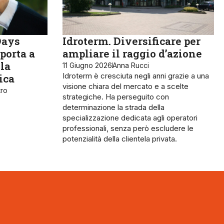
Days
Idroterm. Diversificare per
 porta a
ampliare il raggio d’azione
lla
11 Giugno 2026
Anna Rucci
Idroterm è cresciuta negli anni grazie a una
ica
visione chiara del mercato e a scelte
tro
strategiche. Ha perseguito con
determinazione la strada della
specializzazione dedicata agli operatori
professionali, senza però escludere le
potenzialità della clientela privata.