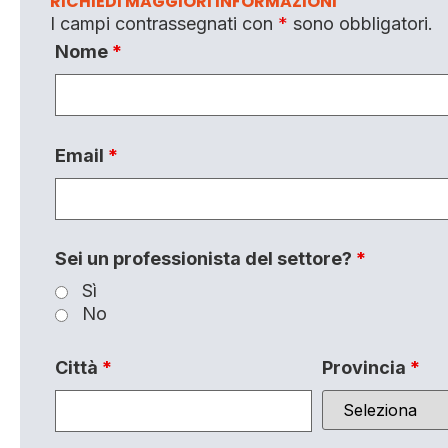
RICHIEDI MAGGIORI INFORMAZIONI
I campi contrassegnati con
*
sono obbligatori.
Nome
*
Email
*
Sei un professionista del settore?
*
Sì
No
Città
*
Provincia
*