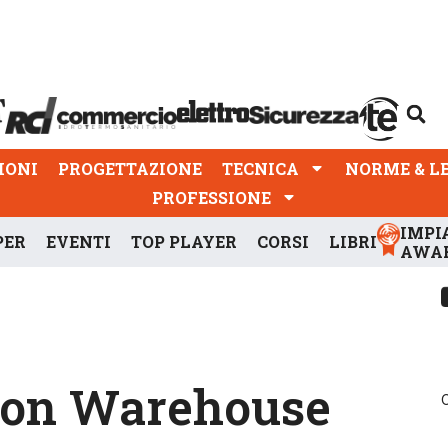
PROGETTAZIONE
TECNICA
NORME & LEGGI
IONI
PROGETTAZIONE
TECNICA
NORME & L
PROFESSIONE
IMPI
PER
EVENTI
TOP PLAYER
CORSI
LIBRI
AWA
on Warehouse