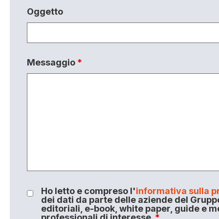
Oggetto
Messaggio
*
Ho letto e compreso l'
informativa sulla p
dei dati da parte delle aziende del Grupp
editoriali, e-book, white paper, guide e m
professionali di interesse.
*