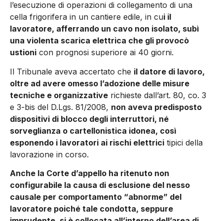
l’esecuzione di operazioni di collegamento di una
cella frigorifera in un cantiere edile, in cu
i il
lavoratore, afferrando un cavo non isolato, subì
una violenta scarica elettrica che gli provocò
ustioni
con prognosi superiore ai 40 giorni.
Il Tribunale aveva accertato che
il datore di lavoro,
oltre ad avere omesso l’adozione delle misure
tecniche e organizzative
richieste dall’art. 80, co. 3
e 3-bis del D.Lgs. 81/2008,
non aveva predisposto
dispositivi di blocco degli interruttori, né
sorveglianza o cartellonistica idonea, così
esponendo i lavoratori ai rischi elettrici
tipici della
lavorazione in corso.
Anche la Corte d’appello ha ritenuto non
configurabile la causa di esclusione del nesso
causale per comportamento “abnorme” del
lavoratore poiché tale condotta, seppure
imprudente, si è collocata all’interno dell’area di