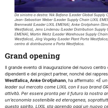
Da sinistra a destra: Nik Bafana (Leader Global Supply C
Jean-Sebastian Weber (Leader Supply Chain LIXIL EME
Brennwald (Leader LIXIL EMENA), Anke Grotjohann (Sin
Westfalica), Jens Lindenau (Leader Distribution Supply 
EMENA), Martin Weitz (Leader Warehouse Supply Chain
Westfalica), Jörg Vogeley (Leader Plant Porta Westfalica)
centro di distribuzione a Porta Westfalica.
Grand opening
Il grande evento di inaugurazione del nuovo centro d
dipendenti e dei project partner, nonché dei rappresen
Westfalica, Anke Grotjohann
, ha affermato:
«È un
leader sul mercato come LIXIL con il suo brand GR
attività. Per essere pronta per il futuro la nostr
un’economia sostenibile ed eterogenea, soprattutto
questo spirito, LIXIL sta aprendo oggi un nuovo 