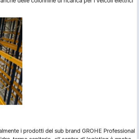
che delle colonnine di ricarica per i veicoli elettrici
palmente i prodotti del sub brand GROHE Professional