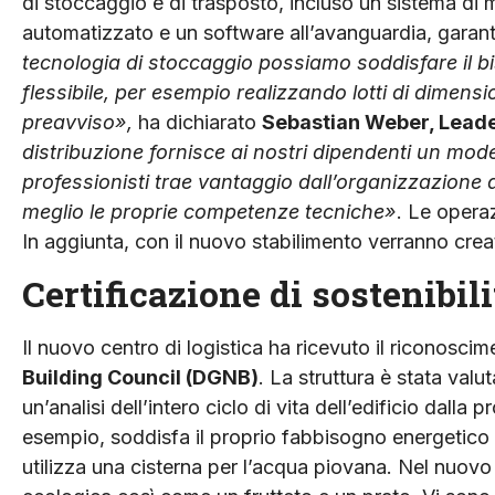
di stoccaggio e di trasposto, incluso un sistema d
automatizzato e un software all’avanguardia, garant
tecnologia di stoccaggio possiamo soddisfare il 
flessibile, per esempio realizzando lotti di dimens
preavviso»,
ha dichiarato
Sebastian Weber, Leade
distribuzione fornisce ai nostri dipendenti un mod
professionisti trae vantaggio dall’organizzazione de
meglio le proprie competenze tecniche»
. Le opera
In aggiunta, con il nuovo stabilimento verranno creat
Certificazione di sostenibili
Il nuovo centro di logistica ha ricevuto il riconosci
Building Council (DGNB)
. La struttura è stata valut
un’analisi dell’intero ciclo di vita dell’edificio dalla
esempio, soddisfa il proprio fabbisogno energetico
utilizza una cisterna per l’acqua piovana. Nel nuovo