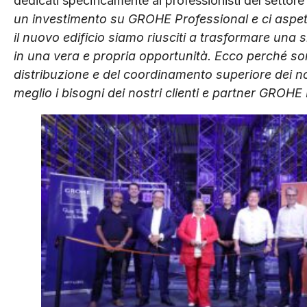
dedicati specificamente ai professionisti del settore
un investimento su GROHE Professional e ci aspett
il nuovo edificio siamo riusciti a trasformare una 
in una vera e propria opportunità. Ecco perché so
distribuzione e del coordinamento superiore dei 
meglio i bisogni dei nostri clienti e partner GROHE