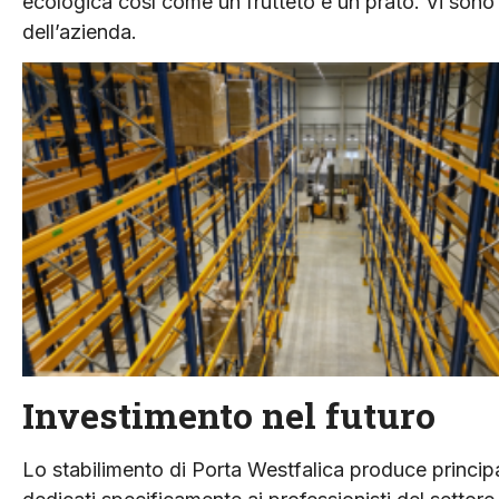
ecologica così come un frutteto e un prato. Vi sono an
dell’azienda.
Investimento nel futuro
Lo stabilimento di Porta Westfalica produce princi