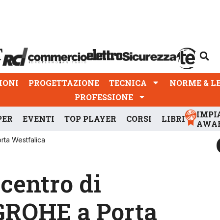
PROGETTAZIONE
TECNICA
NORME & LEGGI
IONI
PROGETTAZIONE
TECNICA
NORME & L
PROFESSIONE
IMPI
PER
EVENTI
TOP PLAYER
CORSI
LIBRI
AWA
rta Westfalica
centro di
 GROHE a Porta