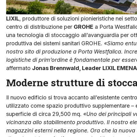
LIXIL
, produttore di soluzioni pionieristiche nei sett
centro di distribuzione per
GROHE
a Porta Westfali
una tecnologia di stoccaggio all’avanguardia per otti
produttiva dei sistemi sanitari GROHE.
«Siamo entus
nostro sito di produzione a Porta Westfalica. Inc
logistiche di prim’ordine è fondamentale per esser
affermato
Jonas Brennwald, Leader LIXIL EMENA
Moderne strutture di stocc
Il nuovo edificio si trova accanto all’esistente centro
utilizzato come spazio produttivo supplementare – 
superficie di circa 29,500 mq.
«Uno dei principali v
vicinanza allo stabilimento produttivo. Il nostro ele
magazzini esterni nella regione. Ora che la nuova st