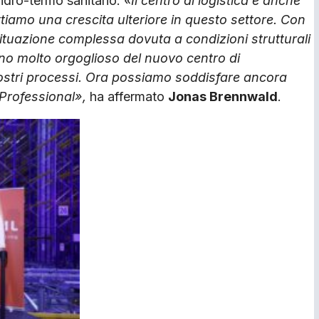
 idro-termo sanitario.
«Il centro di logistica è anche
iamo una crescita ulteriore in questo settore. Con
situazione complessa dovuta a condizioni strutturali
no molto orgoglioso del nuovo centro di
nostri processi. Ora possiamo soddisfare ancora
 Professional»,
ha affermato
Jonas Brennwald
.