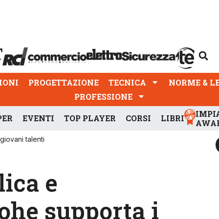
PROGETTAZIONE
TECNICA
NORME & LEGGI
IONI
PROGETTAZIONE
TECNICA
NORME & L
PROFESSIONE
IMPI
PER
EVENTI
TOP PLAYER
CORSI
LIBRI
AWA
giovani talenti
lica e
ohe supporta i