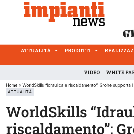
ATTUALITÀ
PRODOTTI
REALIZZAZIONI
PROFESSIONE
ATTUALITÀ
PRODOTTI
REALIZZAZ
VIDEO
WHITE PA
Home
»
WorldSkills “Idraulica e riscaldamento”: Grohe supporta i 
ATTUALITÀ
WorldSkills “Idrau
riscaldamento”: Gr