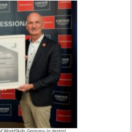
f WorldSkills Germany (a destra)