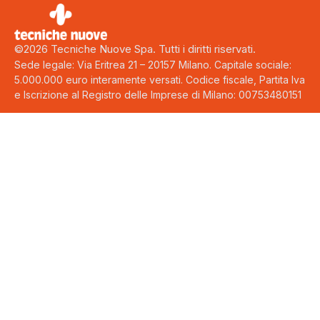
©2026 Tecniche Nuove Spa. Tutti i diritti riservati.
Sede legale: Via Eritrea 21 – 20157 Milano. Capitale sociale:
5.000.000 euro interamente versati. Codice fiscale, Partita Iva
e Iscrizione al Registro delle Imprese di Milano: 00753480151