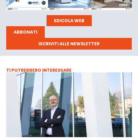
EDICOLA WEB
ABBONATI
ISCRIVITI ALLE NEWSLETTER
TI POTREBBERO INTERESSARE