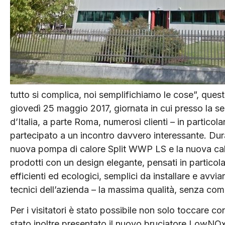
tutto si complica, noi semplifichiamo le cose”, ques
giovedì 25 maggio 2017, giornata in cui presso la sed
d’Italia, a parte Roma, numerosi clienti – in particolar
partecipato a un incontro davvero interessante. Duran
nuova pompa di calore Split WWP LS e la nuova c
prodotti con un design elegante, pensati in partico
efficienti ed ecologici, semplici da installare e av
tecnici dell’azienda – la massima qualità, senza com
Per i visitatori è stato possibile non solo toccare 
stato inoltre presentato il nuovo bruciatore LowNOx