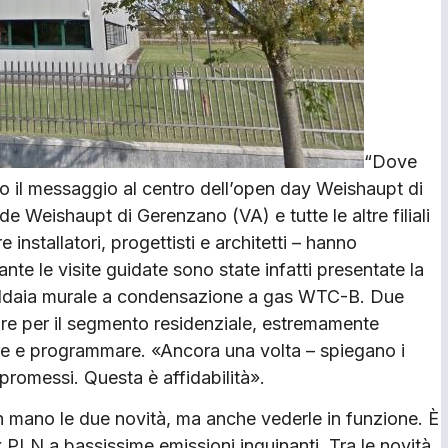
“Dove
to il messaggio al centro dell’open day Weishaupt di
e Weishaupt di Gerenzano (VA) e tutte le altre filiali
e installatori, progettisti e architetti – hanno
te le visite guidate sono state infatti presentate la
aldaia murale a condensazione a gas WTC-B. Due
lare per il segmento residenziale, estremamente
viare e programmare. «Ancora una volta – spiegano i
promessi. Questa è affidabilità».
con mano le due novità, ma anche vederle in funzione. È
 PLN a bassissime emissioni inquinanti. Tra le novità