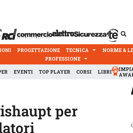
PROGETTAZIONE
TECNICA
NORME & LEGGI
IONI
PROGETTAZIONE
TECNICA
NORME & L
PROFESSIONE
IMPI
PER
EVENTI
TOP PLAYER
CORSI
LIBRI
AWA
eishaupt per
latori