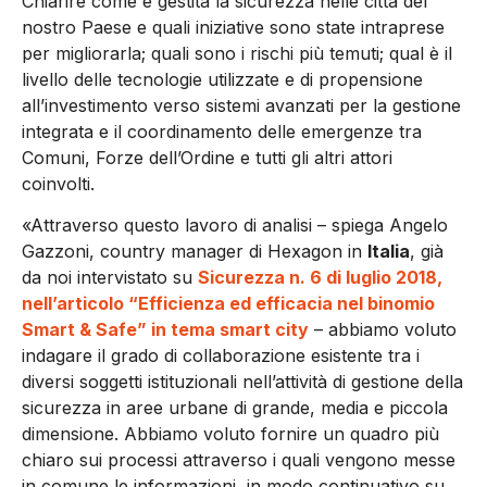
Chiarire come è gestita la sicurezza nelle città del
nostro Paese e quali iniziative sono state intraprese
per migliorarla; quali sono i rischi più temuti; qual è il
livello delle tecnologie utilizzate e di propensione
all’investimento verso sistemi avanzati per la gestione
integrata e il coordinamento delle emergenze tra
Comuni, Forze dell’Ordine e tutti gli altri attori
coinvolti.
«Attraverso questo lavoro di analisi – spiega Angelo
Gazzoni, country manager di Hexagon in
Italia
, già
da noi intervistato su
Sicurezza n. 6 di luglio 2018,
nell’articolo “Efficienza ed efficacia nel binomio
Smart & Safe” in tema smart city
– abbiamo voluto
indagare il grado di collaborazione esistente tra i
diversi soggetti istituzionali nell’attività di gestione della
sicurezza in aree urbane di grande, media e piccola
dimensione. Abbiamo voluto fornire un quadro più
chiaro sui processi attraverso i quali vengono messe
in comune le informazioni, in modo continuativo su