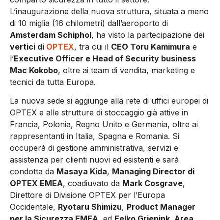
L’inaugurazione della nuova struttura, situata a meno
di 10 miglia (16 chilometri) dall’aeroporto di
Amsterdam Schiphol
, ha visto la partecipazione dei
vertici di
OPTEX
, tra cui il
CEO Toru Kamimura
e
l’
Executive Officer e Head of Security business
Mac Kokobo
, oltre ai team di vendita, marketing e
tecnici da tutta Europa.
La nuova sede si aggiunge alla rete di uffici europei di
OPTEX e alle strutture di stoccaggio già attive in
Francia, Polonia, Regno Unito e Germania, oltre ai
rappresentanti in Italia, Spagna e Romania. Si
occuperà di gestione amministrativa, servizi e
assistenza per clienti nuovi ed esistenti e sarà
condotta da
Masaya Kida
,
Managing Director di
OPTEX EMEA
, coadiuvato da
Mark Cosgrave
,
Direttore di Divisione OPTEX per l’Europa
Occidentale,
Ryotaru Shimizu
,
Product Manager
per la Sicurezza EMEA
, ed
Eelko Griepink, Area