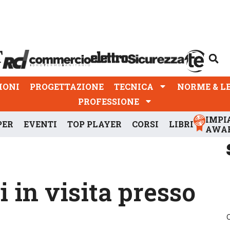
PROGETTAZIONE
TECNICA
NORME & LEGGI
IONI
PROGETTAZIONE
TECNICA
NORME & L
PROFESSIONE
IMPI
PER
EVENTI
TOP PLAYER
CORSI
LIBRI
AWA
i in visita presso