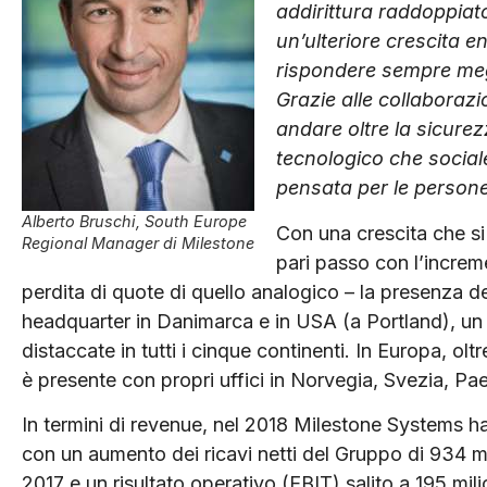
addirittura raddoppiato
un’ulteriore crescita e
rispondere sempre megli
Grazie alle collaborazio
andare oltre la sicurez
tecnologico che social
pensata per le persone
Alberto Bruschi, South Europe
Con una crescita che si 
Regional Manager di Milestone
pari passo con l’increm
perdita di quote di quello analogico – la presenza 
headquarter in Danimarca e in USA (a Portland), un r
distaccate in tutti i cinque continenti. In Europa, ol
è presente con propri uffici in Norvegia, Svezia, Pae
In termini di revenue, nel 2018 Milestone Systems ha c
con un aumento dei ricavi netti del Gruppo di 934 mil
2017 e un risultato operativo (EBIT) salito a 195 mili