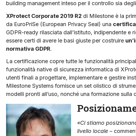
building management inteso per il controllo sia degli
XProtect Corporate 2019 R2
di Milestone è la pri
da EuroPriSe (European Privacy Seal) una
certifi
GDPR-ready rilasciata dall’istituto, indipendente e ri
essere certi di avere le basi giuste per costruire
un’
normativa GDPR
.
La certificazione copre tutte le funzionalità princip
funzionalità native di sicurezza informatica di XProtec
utenti finali a progettare, implementare e gestire in
Milestone Systems fornisce un set olistico di strume
modelli pronti all’uso, nonché una formazione sulla c
Posizioname
«Ci stiamo posizionan
livello locale
– commenta