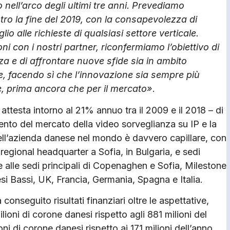
 nell’arco degli ultimi tre anni. Prevediamo
ntro la fine del 2019, con la consapevolezza di
o alle richieste di qualsiasi settore verticale.
ni con i nostri partner, riconfermiamo l’obiettivo di
za e di affrontare nuove sfide sia in ambito
e, facendo sì che l’innovazione sia sempre più
, prima ancora che per il mercato
»
.
attesta intorno al 21% annuo tra il 2009 e il 2018 – di
ento del mercato della video sorveglianza su IP e la
dell’azienda danese nel mondo è davvero capillare, con
egional headquarter a Sofia, in Bulgaria, e sedi
tre alle sedi principali di Copenaghen e Sofia, Milestone
si Bassi, UK, Francia, Germania, Spagna e Italia.
onseguito risultati finanziari oltre le aspettative,
ioni di corone danesi rispetto agli 881 milioni del
oni di corone danesi rispetto ai 171 milioni dell’anno