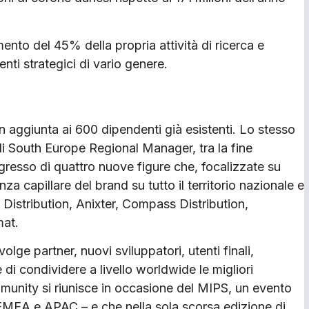
nto del 45% della propria attività di ricerca e
nti strategici di vario genere.
n aggiunta ai 600 dipendenti già esistenti. Lo stesso
 di South Europe Regional Manager, tra la fine
ingresso di quattro nuove figure che, focalizzate su
 capillare del brand su tutto il territorio nazionale e
l Distribution, Anixter, Compass Distribution,
mat.
ge partner, nuovi sviluppatori, utenti finali,
 e di condividere a livello worldwide le migliori
mmunity si riunisce in occasione del MIPS, un evento
EMEA e APAC – e che nella sola scorsa edizione di