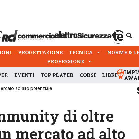
PROGETTAZIONE
TECNICA
NORME & LEGGI
IONI
PROGETTAZIONE
TECNICA
NORME & L
PROFESSIONE
IMPI
PER
EVENTI
TOP PLAYER
CORSI
LIBRI
AWA
mercato ad alto potenziale
mmunity di oltre
un mercato ad alto