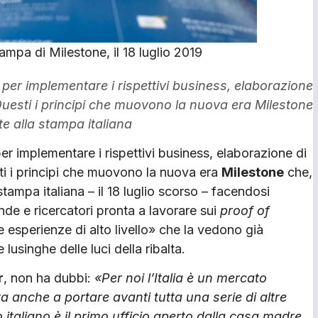
pa di Milestone, il 18 luglio 2019
 per implementare i rispettivi business, elaborazione
Questi i principi che muovono la nuova era Milestone
te alla stampa italiana
er implementare i rispettivi business, elaborazione di
ti i principi che muovono la nuova era
Milestone
che,
stampa italiana – il 18 luglio scorso – facendosi
de e ricercatori pronta a lavorare sui
proof of
 esperienze di alto livello» che la vedono già
usinghe delle luci della ribalta.
r
, non ha dubbi:
«Per noi l’Italia è un mercato
a anche a portare avanti tutta una serie di altre
o italiano è il primo ufficio aperto dalla casa madre