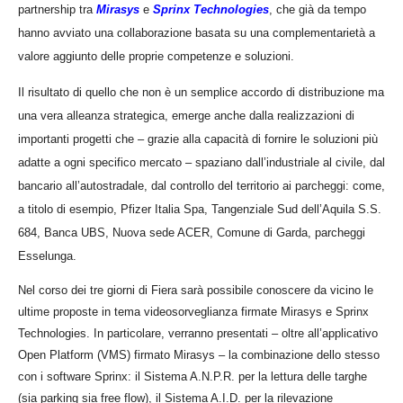
partnership tra
Mirasys
e
Sprinx Technologies
, che già da tempo
hanno avviato una collaborazione basata su una complementarietà a
valore aggiunto delle proprie competenze e soluzioni.
Il risultato di quello che non è un semplice accordo di distribuzione ma
una vera alleanza strategica, emerge anche dalla realizzazioni di
importanti progetti che –
grazie alla capacità di fornire le soluzioni più
adatte a ogni specifico mercato –
spaziano dall’industriale al civile, dal
bancario all’autostradale, dal controllo del territorio ai parcheggi: come,
a titolo di esempio, Pfizer Italia Spa, Tangenziale Sud dell’Aquila S.S.
684, Banca UBS, Nuova sede ACER, Comune di Garda, parcheggi
Esselunga.
Nel corso dei tre giorni di Fiera sarà possibile conoscere da vicino
le
ultime proposte in tema videosorveglianza firmate Mirasys e Sprinx
Technologies
.
I
n particolare, verranno presentati – oltre all’applicativo
Open Platform (VMS) firmato Mirasys
–
la combinazione dello stesso
con i software Sprinx: il Sistema A.N.P.R. per la lettura delle targhe
(sia parking sia free flow), il Sistema A.I.D. per la rilevazione