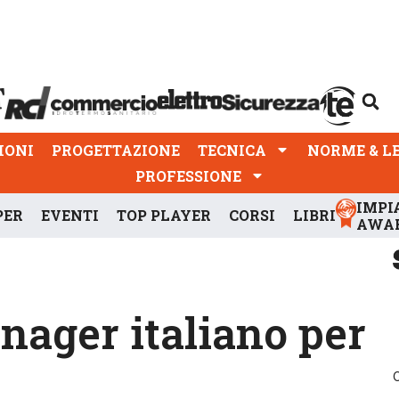
PROGETTAZIONE
TECNICA
NORME & LEGGI
IONI
PROGETTAZIONE
TECNICA
NORME & L
PROFESSIONE
IMPI
PER
EVENTI
TOP PLAYER
CORSI
LIBRI
AWA
ager italiano per