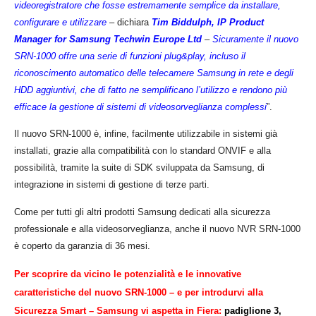
videoregistratore che fosse estremamente semplice da installare,
configurare e utilizzare
–
dichiara
Tim Biddulph, IP Product
Manager for Samsung Techwin Europe Ltd
–
Sicuramente il nuovo
SRN-1000 offre una serie di funzioni plug&play, incluso il
riconoscimento automatico delle telecamere Samsung in rete e degli
HDD aggiuntivi, che di fatto ne semplificano l’utilizzo e rendono pi
ù
efficace la gestione di sistemi di
v
ideo
s
orveglianza complessi
”.
Il nuovo SRN-1000 è, infine, facilmente utilizzabile in sistemi gi
à
installati, grazie alla compatibilit
à
con lo standard ONVIF e alla
possibilit
à
, tramite la suite di SDK sviluppata da Samsung, di
integrazione in sistemi di gestione di terze parti.
Come per tutti gli altri prodotti Samsung dedicati alla sicurezza
professionale e alla videosorveglianza, anche il nuovo NVR SRN-1000
è coperto da garanzia di 36 mesi.
Per scoprire da vicino le potenzialità e le innovative
caratteristiche
del nuovo SRN-1000 – e per introdurvi alla
Sicurezza Smart
–
Samsung vi aspetta in
Fiera
:
p
adiglione 3,