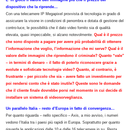
dispositivo che la riprende…
Con una telecamere IP Megapixel provvista di tecnologia in grado di
assicurare la visone in condizioni di penombra e dotata di gestione del
contro-luce, le possibilità che il dato video fornito sia di qualità
elevata, quasi impeccabile, si alzano notevolmente.
Qual è il prezzo
che sono disposto a pagare per avere più probabilità di ottenere
l’informazione che voglio, l’informazione che mi serve? Qual è il
valore delle immagini che riprendono il criminale? Quanto “vale”
– in termini di denaro – il fatto di poterlo riconoscere grazie a
evolute e sofisticate tecnologie video? Quanto, al contrario, è
frustrante – per piccolo che sia – avere fatto un investimento per
poi rendersi conto che è stato inutile? Queste sono le domande
che il cliente finale dovrebbe porsi nel momento in cui decide di
installare un sistema di videosorveglianza.
Un parallelo Italia – resto d’Europa in fatto di convergenza…
Per quanto riguarda – nello specifico – Axis, a mio avviso, i numeri
vedono l’Italia tra i paesi più rapidi in Europa. Soprattutto per quanto
riguarda le applicazioni dalle 10 e dalle 16 telecamere in su. Resta,