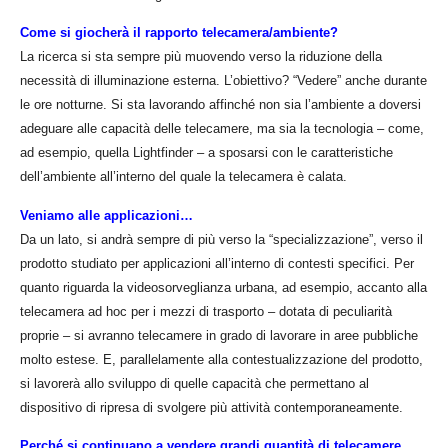
Come si giocherà il rapporto telecamera/ambiente?
La ricerca si sta sempre più muovendo verso la riduzione della
necessità di illuminazione esterna. L’obiettivo? “Vedere” anche durante
le ore notturne. Si sta lavorando affinché non sia l’ambiente a doversi
adeguare alle capacità delle telecamere, ma sia la tecnologia – come,
ad esempio, quella Lightfinder – a sposarsi con le caratteristiche
dell’ambiente all’interno del quale la telecamera è calata.
Veniamo alle applicazioni…
Da un lato, si andrà sempre di più verso la “specializzazione”, verso il
prodotto studiato per applicazioni all’interno di contesti specifici. Per
quanto riguarda la videosorveglianza urbana, ad esempio, accanto alla
telecamera ad hoc per i mezzi di trasporto – dotata di peculiarità
proprie – si avranno telecamere in grado di lavorare in aree pubbliche
molto estese. E, parallelamente alla contestualizzazione del prodotto,
si lavorerà allo sviluppo di quelle capacità che permettano al
dispositivo di ripresa di svolgere più attività contemporaneamente.
Perché si continuano a vendere grandi quantità di telecamere