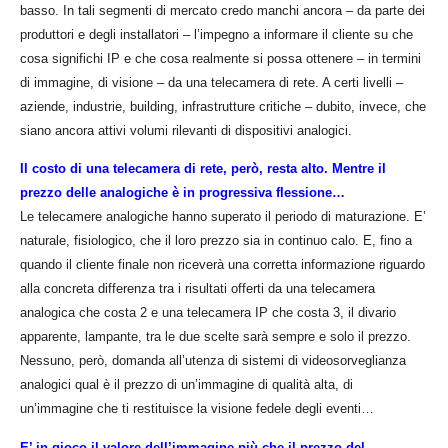
basso. In tali segmenti di mercato credo manchi ancora – da parte dei
produttori e degli installatori – l’impegno a informare il cliente su che
cosa significhi IP e che cosa realmente si possa ottenere – in termini
di immagine, di visione – da una telecamera di rete. A certi livelli –
aziende, industrie, building, infrastrutture critiche – dubito, invece, che
siano ancora attivi volumi rilevanti di dispositivi analogici.
Il costo di una telecamera di rete, però, resta alto. Mentre il
prezzo delle analogiche è in progressiva flessione…
Le telecamere analogiche hanno superato il periodo di maturazione. E’
naturale, fisiologico, che il loro prezzo sia in continuo calo. E, fino a
quando il cliente finale non riceverà una corretta informazione riguardo
alla concreta differenza tra i risultati offerti da una telecamera
analogica che costa 2 e una telecamera IP che costa 3, il divario
apparente, lampante, tra le due scelte sarà sempre e solo il prezzo.
Nessuno, però, domanda all’utenza di sistemi di videosorveglianza
analogici qual è il prezzo di un’immagine di qualità alta, di
un’immagine che ti restituisce la visione fedele degli eventi…
E’ in gioco il valore dell’immagine più che il prezzo del