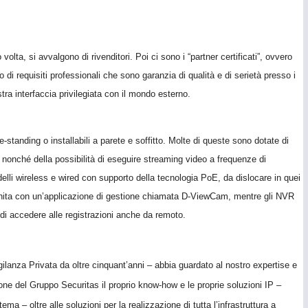
ro volta, si avvalgono di rivenditori. Poi ci sono i “partner certificati”, ovvero
 di requisiti professionali che sono garanzia di qualità e di serietà presso i
tra interfaccia privilegiata con il mondo esterno.
tanding o installabili a parete e soffitto. Molte di queste sono dotate di
ne, nonché della possibilità di eseguire streaming video a frequenze di
elli wireless e wired con supporto della tecnologia PoE, da dislocare in quei
ornita con un’applicazione di gestione chiamata D-ViewCam, mentre gli NVR
di accedere alle registrazioni anche da remoto.
ilanza Privata da oltre cinquant’anni – abbia guardato al nostro expertise e
ione del Gruppo Securitas il proprio know-how e le proprie soluzioni IP –
ma – oltre alle soluzioni per la realizzazione di tutta l’infrastruttura a