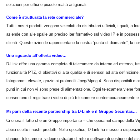
soluzioni per uffici e piccole realtà artigianali.
Come è strutturata la rete commerciale?
Tutti i nostri prodotti vengono veicolati da distributori ufficiali, i quali, a lo
aziende con alle spalle un preciso iter formativo sul video IP e in possesso
clienti. Queste aziende rappresentano la nostra “punta di diamante”, la nos
Uno sguardo all’offerta video…
D-Link offre una gamma completa di telecamere da interno ed esterno, free-s
funzionalità PTZ, di obiettivi di alta qualità e di sensori ad alta definizio
fotogrammi elevate, grazie ai protocolli Jpeg/Mpeg-4. Sono disponibili mod
punti in cui non vi sono prese di alimentazione. Ogni telecamera viene f
consentono di registrare i video di più telecamere contemporaneamente e 
Mi parli della recente partnership tra D-Link e il Gruppo Securitas…
Ci onora il fatto che un Gruppo importante – che opera nel campo della Vig
abbia scelto i nostri prodotti. Nello specifico, D-Link ha messo a disposiz
dunque, telecamere, videoregistratori di rete e software di gestione del siste