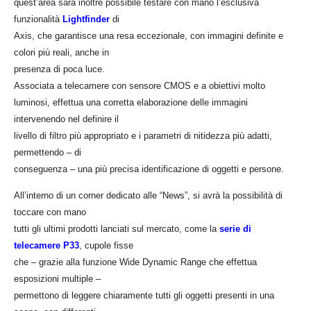
quest’area sarà inoltre possibile testare con mano l’esclusiva
funzionalità
Lightfinder
di
Axis, che garantisce una resa eccezionale, con immagini definite e
colori più reali, anche in
presenza di poca luce.
Associata a telecamere con sensore CMOS e a obiettivi molto
luminosi, effettua una corretta elaborazione delle immagini
intervenendo nel definire il
livello di filtro più appropriato e i parametri di nitidezza più adatti,
permettendo – di
conseguenza – una più precisa identificazione di oggetti e persone.
All’interno di un corner dedicato alle “News”, si avrà la possibilità di
toccare con mano
tutti gli ultimi prodotti lanciati sul mercato, come la
serie di
telecamere P33
, cupole fisse
che
–
grazie alla funzione Wide Dynamic Range che effettua
esposizioni multiple
–
permettono di leggere chiaramente tutti gli oggetti presenti in una