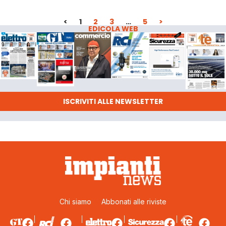
<
1
2
3
…
5
>
EDICOLA WEB
ISCRIVITI ALLE NEWSLETTER
Chi siamo
Abbonati alle riviste