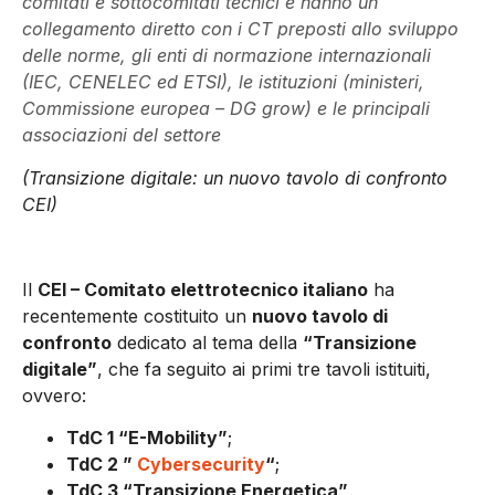
comitati e sottocomitati tecnici e hanno un
collegamento diretto con i CT preposti allo sviluppo
delle norme, gli enti di normazione internazionali
(IEC, CENELEC ed ETSI), le istituzioni (ministeri,
Commissione europea – DG grow) e le principali
associazioni del settore
(Transizione digitale: un nuovo tavolo di confronto
CEI)
Il
CEI – Comitato elettrotecnico italiano
ha
recentemente costituito un
nuovo tavolo di
confronto
dedicato al tema della
“Transizione
digitale”
, che fa seguito ai primi tre tavoli istituiti,
ovvero:
TdC 1 “E-Mobility”
;
TdC 2 ”
Cybersecurity
“
;
TdC 3 “Transizione Energetica”
.