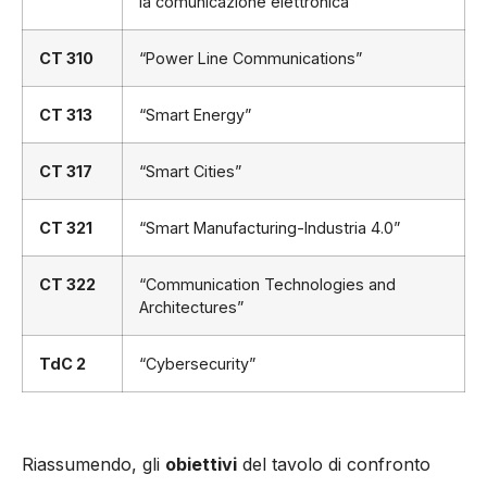
la comunicazione elettronica”
CT 310
“Power Line Communications”
CT 313
“Smart Energy”
CT 317
“Smart Cities”
CT 321
“Smart Manufacturing-Industria 4.0”
CT 322
“Communication Technologies and
Architectures”
TdC 2
“Cybersecurity”
Riassumendo, gli
obiettivi
del tavolo di confronto