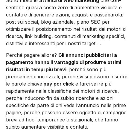
Sono molte le
attività di web marketing
che con­
sentono quasi a costo ze­ro di aumentare visibilità e
con­tatti e di generare azioni, acqui­sti e passaparola:
post sui so­cial, blog aziendale, piano SEO per
ottimizzare il posiziona­mento nei risultati dei moto­ri di
ricerca, link building, con­tenuti di marketing specifici,
di­stintivi e interessanti per i no­stri target, …
Perché pagare al­lora?
Gli annunci pubblicitari a
pagamento hanno il vantag­gio di produrre ottimi
risulta­ti in tempi più brevi
: perché so­no più
precisamente indirizza­ti, perché vi si possono inserire
le parole chiave
pay per click
e farci salire più
rapidamente nel­le classifiche dei motori di ricer­ca,
perché inducono fin da subi­to ricerche e azioni
specifiche da parte di chi vede l’annuncio nelle prime
pagine, perché pos­sono essere oggetto di campa­gne
brevi ad hoc, temporanee o stagionali, che fanno
subito au­mentare visibilità e contatti.