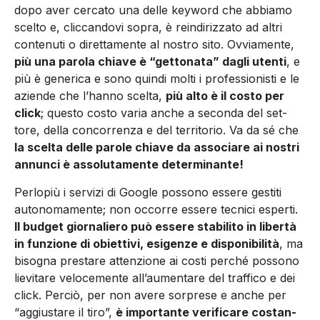
dopo aver cerca­to una delle keyword che abbia­mo
scelto e, cliccandovi sopra, è reindirizzato ad altri
conte­nuti o direttamente al nostro si­to. Ovviamente,
più una parola chiave è “gettonata” dagli uten­ti
, e
più è generica e sono quindi molti i professionisti e le
azien­de che l’hanno scelta,
più alto è il costo per
click
; questo costo varia anche a seconda del set­
tore, della concorrenza e del territorio. Va da sé che
la scelta delle parole chiave da associa­re ai nostri
annunci è assoluta­mente determinante!
Perlopiù i servizi di Google pos­sono essere gestiti
autonoma­mente; non occorre essere tec­nici esperti.
Il budget giornalie­ro può essere stabilito in liber­tà
in funzione di obiettivi, esi­genze e disponibilità
, ma
biso­gna prestare attenzione ai costi perché possono
lievitare velo­cemente all’aumentare del traf­fico e dei
click. Perciò, per non avere sorprese e anche per
“aggiustare il tiro”,
è importante verificare costan­