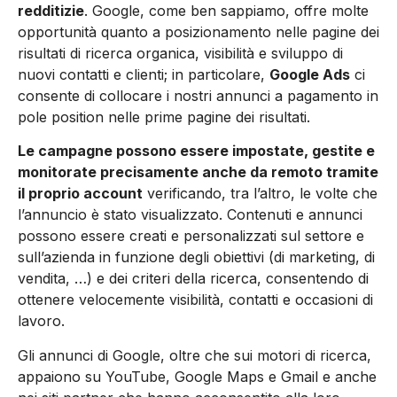
redditizie
. Google, come ben sappiamo, offre molte
opportunità quan­to a posizionamento nelle pagi­ne dei
risultati di ricerca organi­ca, visibilità e sviluppo di
nuovi contatti e clienti; in particolare,
Google Ads
ci
consente di col­locare i nostri annunci a paga­mento in
pole position nelle pri­me pagine dei risultati.
Le cam­pagne possono essere imposta­te, gestite e
monitorate precisa­mente anche da remoto tramite
il proprio account
verificando, tra l’altro, le volte che
l’annun­cio è stato visualizzato. Conte­nuti e annunci
possono essere creati e personalizzati sul set­tore e
sull’azienda in funzione degli obiettivi (di marketing, di
vendita, …) e dei criteri del­la ricerca, consentendo di
ottenere velocemente vi­sibilità, contatti e occasio­ni di
lavoro.
Gli annunci di Google, ol­tre che sui motori di ricer­ca,
appaiono su YouTube, Go­ogle Maps e Gmail e anche