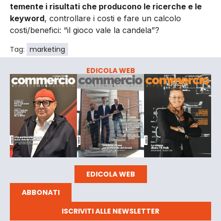
temente i risultati che produ­cono le ricerche e le
keyword
, controllare i costi e fare un cal­colo
costi/benefici: “il gioco va­le la candela”?
Tag:
marketing
EDICOLA WEB
EDICOLA WEB
ABBONATI
ISCRIVITI ALLE NEWSLETTER