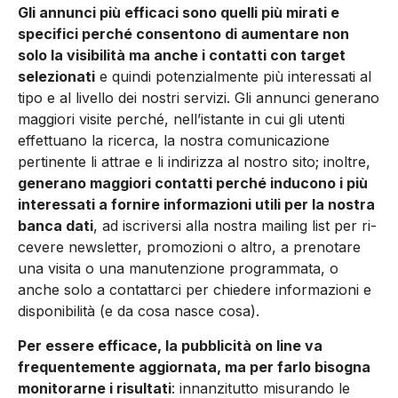
Gli annunci più efficaci sono quelli più mirati e
specifici per­ché consentono di aumentare non
solo la visibilità ma anche i contatti con target
selezionati
e quindi potenzialmente più inte­ressati al
tipo e al livello dei no­stri servizi. Gli annunci genera­no
maggiori visite perché, nell’i­stante in cui gli utenti
effettua­no la ricerca, la nostra comu­nicazione
pertinente li attrae e li indirizza al nostro sito; inol­tre,
generano maggiori contatti perché inducono i più
interessa­ti a fornire informazioni utili per la nostra
banca dati
, ad iscriver­si alla nostra mailing list per ri­
cevere newsletter, promozio­ni o altro, a prenotare
una visita o una manutenzione program­mata, o
anche solo a contat­tarci per chiedere informazio­ni e
disponibilità (e da cosa na­sce cosa).
Per essere efficace, la pubblicità on line va
frequente­mente aggiornata, ma per far­lo bisogna
monitorarne i risul­tati
: innanzitutto misurando le