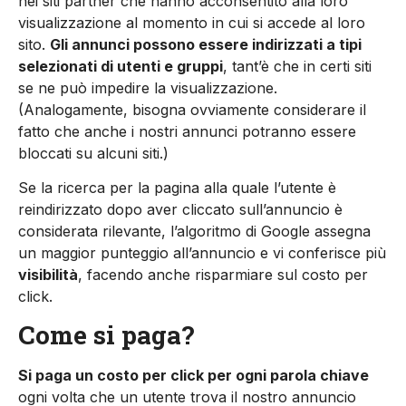
nei siti partner che hanno accon­sentito alla loro
visualizzazio­ne al momento in cui si accede al loro
sito.
Gli annunci posso­no essere indirizzati a tipi
sele­zionati di utenti e gruppi
, tant’è che in certi siti
se ne può im­pedire la visualizzazione.
(Analogamente, bisogna ov­viamente considerare il
fatto che anche i nostri annunci po­tranno essere
bloccati su alcu­ni siti.)
Se la ricerca per la pagi­na alla quale l’utente è
reindiriz­zato dopo aver cliccato sull’an­nuncio è
considerata rilevante, l’algoritmo di Google assegna
un maggior punteggio all’an­nuncio e vi conferisce più
visibi­lità
, facendo anche risparmiare sul costo per
click.
Come si paga?
Si paga un costo per click per ogni parola chiave
ogni vol­ta che un utente trova il no­stro annuncio