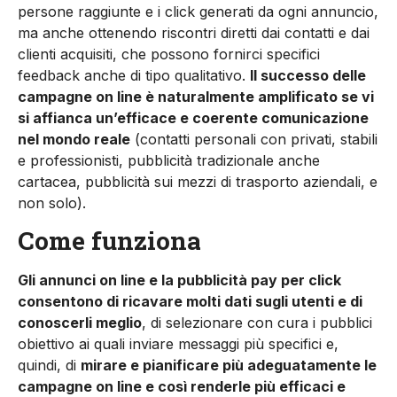
persone raggiunte e i click ge­nerati da ogni annuncio,
ma an­che ottenendo riscontri diretti dai contatti e dai
clienti acquisi­ti, che possono fornirci specifi­ci
feedback anche di tipo quali­tativo.
Il successo delle
campa­gne on line è naturalmente am­plificato se vi
si affianca un’effi­cace e coerente comunicazione
nel mondo reale
(contatti per­sonali con privati, stabili
e pro­fessionisti, pubblicità tradizio­nale anche
cartacea, pubblicità sui mezzi di trasporto aziendali, e
non solo).
Come funziona
Gli annunci on line e la pubblici­tà pay per click
consentono di ricavare molti dati sugli utenti e di
conoscerli meglio
, di selezio­nare con cura i pubblici
obietti­vo ai quali inviare messaggi più specifici e,
quindi, di
mirare e pianificare più adeguatamente le
campagne on line e così ren­derle più efficaci e