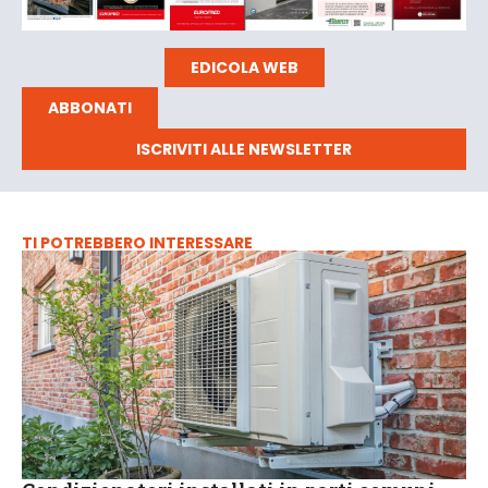
EDICOLA WEB
ABBONATI
ISCRIVITI ALLE NEWSLETTER
TI POTREBBERO INTERESSARE