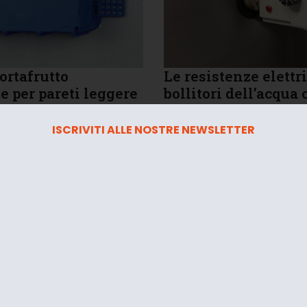
ortafrutto
Le resistenze elettr
e per pareti leggere
bollitori dell’acqua 
sono soggette a
6
Stefano Troilo
manutenzione?
ISCRIVITI ALLE NOSTRE NEWSLETTER
22 Luglio 2026
Matteo Giorgi
OCUS
DI IMPIANTI