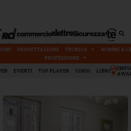
PROGETTAZIONE
TECNICA
NORME & LEGGI
IONI
PROGETTAZIONE
TECNICA
NORME & L
PROFESSIONE
IMPI
PER
EVENTI
TOP PLAYER
CORSI
LIBRI
AWA