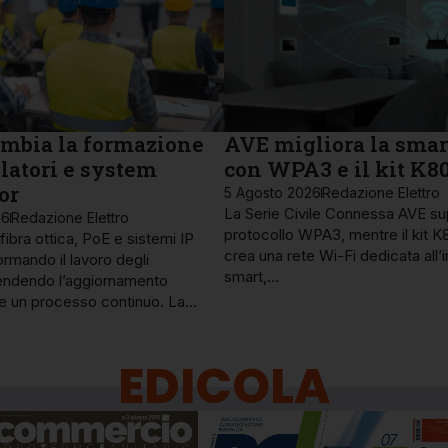
mbia la formazione
AVE migliora la sma
llatori e system
con WPA3 e il kit K8
or
5 Agosto 2026
Redazione Elettro
La Serie Civile Connessa AVE sup
26
Redazione Elettro
protocollo WPA3, mentre il kit 
ibra ottica, PoE e sistemi IP
crea una rete Wi-Fi dedicata all’
ormando il lavoro degli
smart,…
, rendendo l’aggiornamento
le un processo continuo. La…
EDICOLA