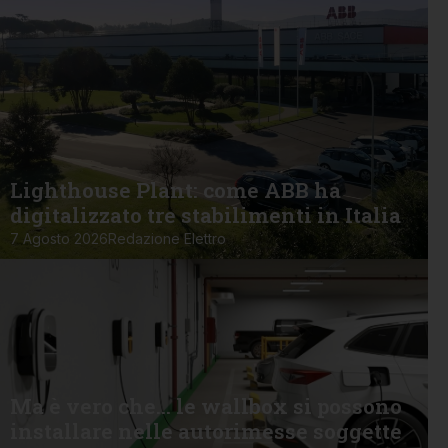
Lighthouse Plant: come ABB ha
digitalizzato tre stabilimenti in Italia
7 Agosto 2026
Redazione Elettro
Ma è vero che… le wallbox si possono
installare nelle autorimesse soggette