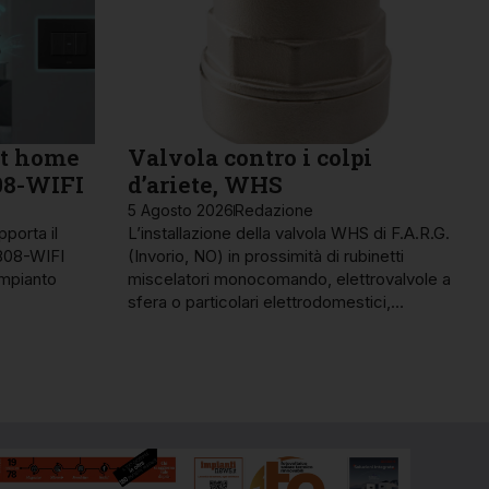
rt home
Valvola contro i colpi
08-WIFI
d’ariete, WHS
5 Agosto 2026
Redazione
porta il
L’installazione della valvola WHS di F.A.R.G.
K808-WIFI
(Invorio, NO) in prossimità di rubinetti
impianto
miscelatori monocomando, elettrovalvole a
sfera o particolari elettrodomestici,…