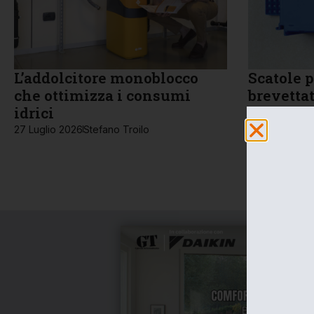
L’addolcitore monoblocco
Scatole p
che ottimizza i consumi
brevettat
idrici
27 Luglio 202
27 Luglio 2026
Stefano Troilo
I
F