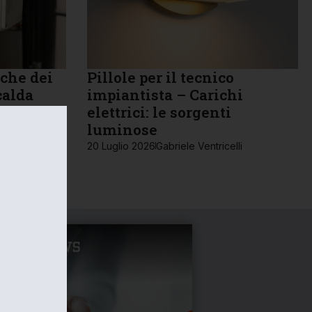
iche dei
Pillole per il tecnico
calda
impiantista – Carichi
elettrici: le sorgenti
luminose
20 Luglio 2026
Gabriele Ventricelli
NEWS